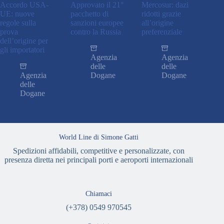
Accordo USA-
Approvato il 21°
Mercosur: dazi
UE: nuove
pacchetto di
ridotti grazie
regole sulla
sanzioni europee
all’origine
prova
contro la Russia
preferenziale
dell’origine per
gli importatori
Agenzia
Agenzia
delle
delle
Agenzia
Dogane
Dogane
delle
Dogane
World Line di Simone Gatti
Spedizioni affidabili, competitive e personalizzate, con
presenza diretta nei principali porti e aeroporti internazionali
Chiamaci
(+378) 0549 970545