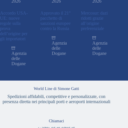
2026
2026
2026
Accordo USA-
Approvato il 21°
Mercosur: dazi
UE: nuove
pacchetto di
ridotti grazie
regole sulla
sanzioni europee
all’origine
prova
contro la Russia
preferenziale
dell’origine per
gli importatori
Agenzia
Agenzia
delle
delle
Agenzia
Dogane
Dogane
delle
Dogane
World Line di Simone Gatti
Spedizioni affidabili, competitive e personalizzate, con
presenza diretta nei principali porti e aeroporti internazionali
Chiamaci