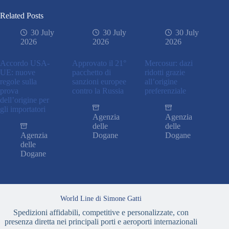
Related Posts
30 July
30 July
30 July
2026
2026
2026
Accordo USA-
Approvato il 21°
Mercosur: dazi
UE: nuove
pacchetto di
ridotti grazie
regole sulla
sanzioni europee
all’origine
prova
contro la Russia
preferenziale
dell’origine per
gli importatori
Agenzia
Agenzia
delle
delle
Agenzia
Dogane
Dogane
delle
Dogane
World Line di Simone Gatti
Spedizioni affidabili, competitive e personalizzate, con
presenza diretta nei principali porti e aeroporti internazionali