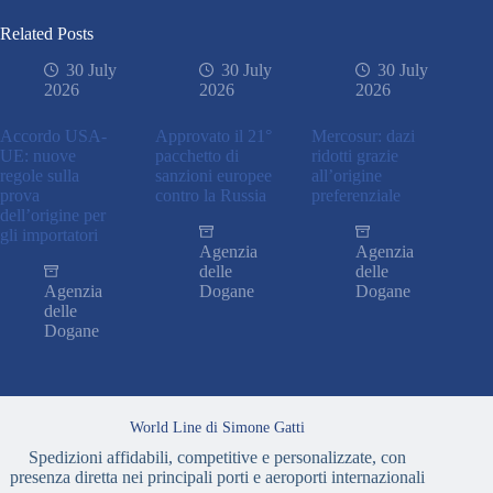
Related Posts
30 July
30 July
30 July
2026
2026
2026
Accordo USA-
Approvato il 21°
Mercosur: dazi
UE: nuove
pacchetto di
ridotti grazie
regole sulla
sanzioni europee
all’origine
prova
contro la Russia
preferenziale
dell’origine per
gli importatori
Agenzia
Agenzia
delle
delle
Agenzia
Dogane
Dogane
delle
Dogane
World Line di Simone Gatti
Spedizioni affidabili, competitive e personalizzate, con
presenza diretta nei principali porti e aeroporti internazionali