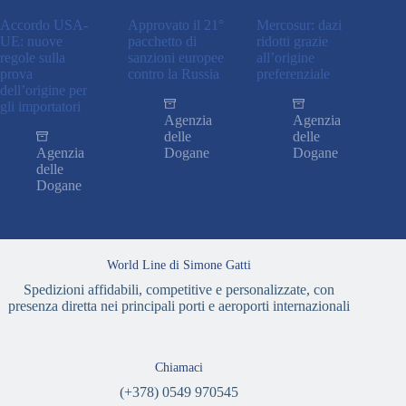
Accordo USA-
Approvato il 21°
Mercosur: dazi
UE: nuove
pacchetto di
ridotti grazie
regole sulla
sanzioni europee
all’origine
prova
contro la Russia
preferenziale
dell’origine per
gli importatori
Agenzia
Agenzia
delle
delle
Agenzia
Dogane
Dogane
delle
Dogane
World Line di Simone Gatti
Spedizioni affidabili, competitive e personalizzate, con
presenza diretta nei principali porti e aeroporti internazionali
Chiamaci
(+378) 0549 970545