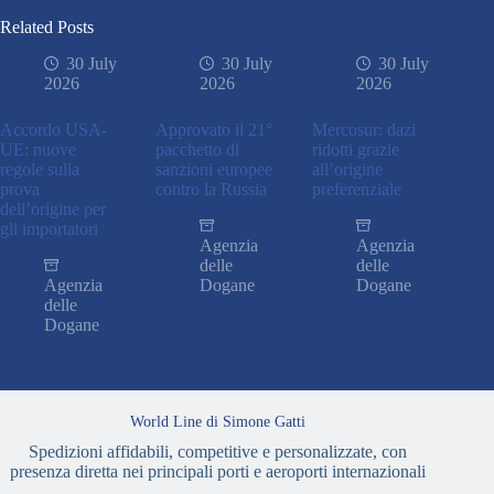
Related Posts
30 July
30 July
30 July
2026
2026
2026
Accordo USA-
Approvato il 21°
Mercosur: dazi
UE: nuove
pacchetto di
ridotti grazie
regole sulla
sanzioni europee
all’origine
prova
contro la Russia
preferenziale
dell’origine per
gli importatori
Agenzia
Agenzia
delle
delle
Agenzia
Dogane
Dogane
delle
Dogane
World Line di Simone Gatti
Spedizioni affidabili, competitive e personalizzate, con
presenza diretta nei principali porti e aeroporti internazionali