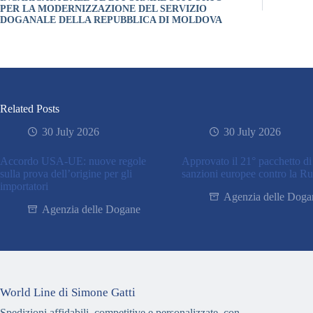
PER LA MODERNIZZAZIONE DEL SERVIZIO
DOGANALE DELLA REPUBBLICA DI MOLDOVA
Related Posts
30 July 2026
30 July 2026
Accordo USA-UE: nuove regole
Approvato il 21° pacchetto di
sulla prova dell’origine per gli
sanzioni europee contro la Ru
importatori
Agenzia delle Doga
Agenzia delle Dogane
World Line di Simone Gatti
Spedizioni affidabili, competitive e personalizzate, con