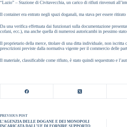
“Lazio” – Stazione di Civitavecchia, un carico di rifiuti rinvenuti all’i
Il container era entrato negli spazi doganali, ma stava per essere ritirat
Da una verifica effettuata dai funzionari sulla documentazione presentata
cofani, ecc.), ma anche quella di numerosi autoricambi in pessimo stato e
Il proprietario della merce, titolare di una ditta individuale, non iscrit
prescrizioni previste dalla normativa vigente per il commercio delle part
Il materiale, classificabile come rifiuto, è stato quindi sequestrato e l’
PREVIOUS
POST
L’AGENZIA DELLE DOGANE E DEI MONOPOLI
INCARICATA DALL’UE DI FORNIRE SUPPORTO