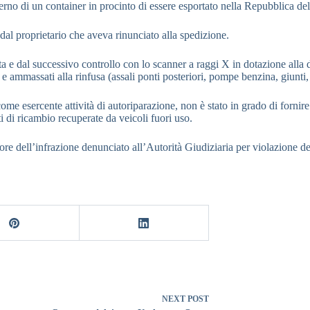
nterno di un container in procinto di essere esportato nella Repubblica de
o dal proprietario che aveva rinunciato alla spedizione.
 e dal successivo controllo con lo scanner a raggi X in dotazione alla dog
 ammassati alla rinfusa (assali ponti posteriori, pompe benzina, giunti, m
ta come esercente attività di autoriparazione, non è stato in grado di for
i di ricambio recuperate da veicoli fuori uso.
autore dell’infrazione denunciato all’Autorità Giudiziaria per violazione 
NEXT
POST