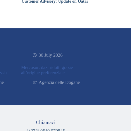
Customer Advisory: Update on Qatar
30 July 2026
Mercosur: dazi ridotti grazie
ssia
all’origine preferenziale
ne
Agenzia delle Dogane
Chiamaci
(+378) 0549 970545