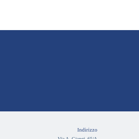
Indirizzo
Via A. Giangi, 65/A