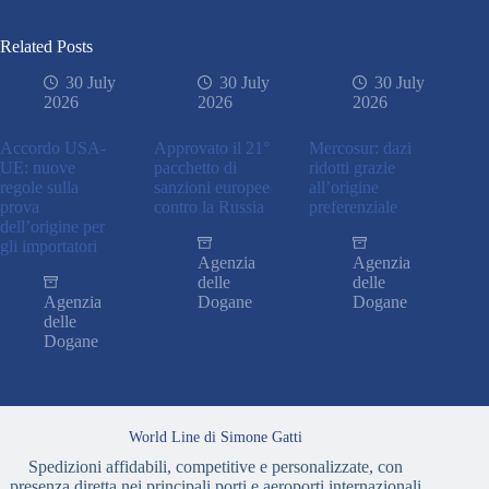
Related Posts
30 July
30 July
30 July
2026
2026
2026
Accordo USA-
Approvato il 21°
Mercosur: dazi
UE: nuove
pacchetto di
ridotti grazie
regole sulla
sanzioni europee
all’origine
prova
contro la Russia
preferenziale
dell’origine per
gli importatori
Agenzia
Agenzia
delle
delle
Agenzia
Dogane
Dogane
delle
Dogane
World Line di Simone Gatti
Spedizioni affidabili, competitive e personalizzate, con
presenza diretta nei principali porti e aeroporti internazionali