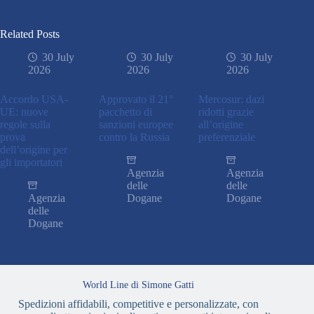
Related Posts
30 July
30 July
30 July
2026
2026
2026
Accordo USA-
Approvato il 21°
Mercosur: dazi
UE: nuove
pacchetto di
ridotti grazie
regole sulla
sanzioni europee
all’origine
prova
contro la Russia
preferenziale
dell’origine per
gli importatori
Agenzia
Agenzia
delle
delle
Agenzia
Dogane
Dogane
delle
Dogane
World Line di Simone Gatti
Spedizioni affidabili, competitive e personalizzate, con