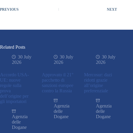
PREVIOUS
NEXT
Related Posts
30 July
30 July
30 July
2026
2026
2026
Accordo USA-
Approvato il 21°
Mercosur: dazi
UE: nuove
pacchetto di
ridotti grazie
regole sulla
sanzioni europee
all’origine
prova
contro la Russia
preferenziale
dell’origine per
gli importatori
Agenzia
Agenzia
delle
delle
Agenzia
Dogane
Dogane
delle
Dogane