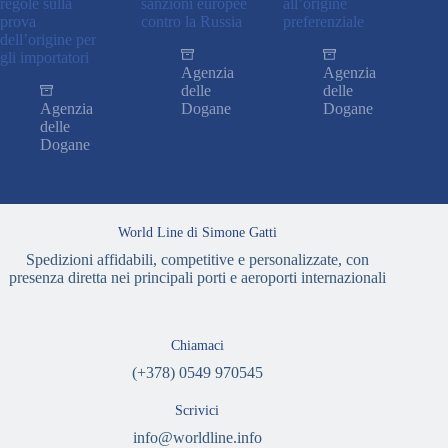
regole sulla
sanzioni europee
all’origine
prova
contro la Russia
preferenziale
dell’origine per
gli importatori
Agenzia
Agenzia
delle
delle
Agenzia
Dogane
Dogane
delle
Dogane
World Line di Simone Gatti
Spedizioni affidabili, competitive e personalizzate, con
presenza diretta nei principali porti e aeroporti internazionali
Chiamaci
(+378) 0549 970545
Scrivici
info@worldline.info