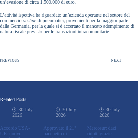
un’evasione di circa 1.500.000 di euro.
L’attività ispettiva ha riguardato un’azienda operante nel settore del
commercio
on-line
di pneumatici, provenienti per la maggior parte
dalla Germania, per la quale si è accertato il mancato adempimento di
natura fiscale previsto per le transazioni intracomunitarie.
PREVIOUS
NEXT
Related Posts
30 July
30 July
30 July
2026
2026
2026
Accordo USA-
Approvato il 21°
Mercosur: dazi
UE: nuove
pacchetto di
ridotti grazie