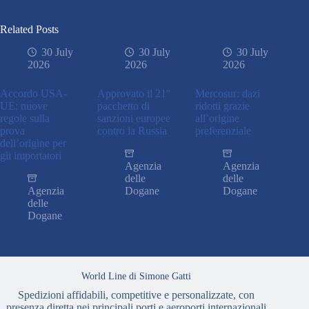
Related Posts
30 July
30 July
30 July
2026
2026
2026
Accordo USA-
Approvato il 21°
Mercosur: dazi
UE: nuove
pacchetto di
ridotti grazie
regole sulla
sanzioni europee
all’origine
prova
contro la Russia
preferenziale
dell’origine per
gli importatori
Agenzia
Agenzia
delle
delle
Agenzia
Dogane
Dogane
delle
Dogane
World Line di Simone Gatti
Spedizioni affidabili, competitive e personalizzate, con
presenza diretta nei principali porti e aeroporti internazionali