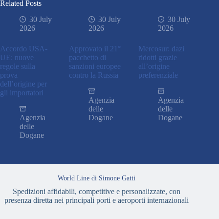
Related Posts
30 July
30 July
30 July
2026
2026
2026
Accordo USA-
Approvato il 21°
Mercosur: dazi
UE: nuove
pacchetto di
ridotti grazie
regole sulla
sanzioni europee
all’origine
prova
contro la Russia
preferenziale
dell’origine per
gli importatori
Agenzia
Agenzia
delle
delle
Agenzia
Dogane
Dogane
delle
Dogane
World Line di Simone Gatti
Spedizioni affidabili, competitive e personalizzate, con
presenza diretta nei principali porti e aeroporti internazionali