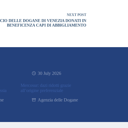
NEXT
POST
CIO DELLE DOGANE DI VENEZIA DONATI IN
BENEFICENZA CAPI DI ABBIGLIAMENTO
30 July 2026
Mercosur: dazi ridotti grazie
ssia
all’origine preferenziale
ne
Agenzia delle Dogane