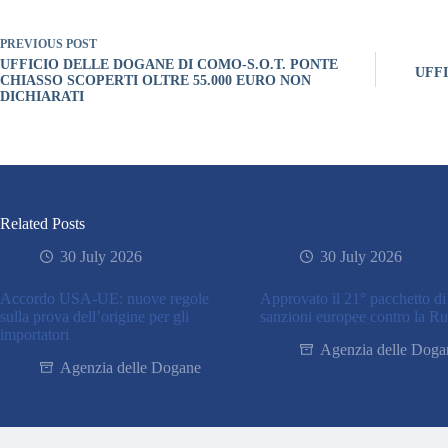
PREVIOUS
POST
UFFICIO DELLE DOGANE DI COMO-S.O.T. PONTE
UFFI
CHIASSO SCOPERTI OLTRE 55.000 EURO NON
DICHIARATI
Related Posts
30 July 2026
30 July 2026
Accordo USA-UE: nuove regole
Approvato il 21° pacchetto di
sulla prova dell’origine per gli
sanzioni europee contro la Ru
importatori
Agenzia delle Doga
Agenzia delle Dogane