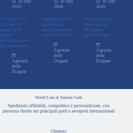
30 July
30 July
30 July
2026
2026
2026
Accordo USA-
Approvato il 21°
Mercosur: dazi
UE: nuove
pacchetto di
ridotti grazie
regole sulla
sanzioni europee
all’origine
prova
contro la Russia
preferenziale
dell’origine per
gli importatori
Agenzia
Agenzia
delle
delle
Agenzia
Dogane
Dogane
delle
Dogane
World Line di Simone Gatti
Spedizioni affidabili, competitive e personalizzate, con
presenza diretta nei principali porti e aeroporti internazionali
Chiamaci