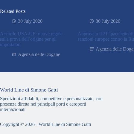
Related Posts
30 July 2026
30 July 2026
Accordo USA-UE: nuove regole
Approvato il 21° pacchetto di
sulla prova dell’origine per gli
sanzioni europee contro la Ru
importatori
Agenzia delle Doga
Agenzia delle Dogane
World Line di Simone Gatti
Spedizioni affidabili, competitive e personalizzate, con
presenza diretta nei principali porti e aeroporti
internazionali
Copyright © 2026 - World Line di Simone Gatti