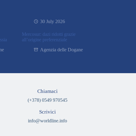
30 July 2026
Mercosur: dazi ridotti grazie
ssia
all’origine preferenziale
ne
Agenzia delle Dogane
Chiamaci
(+378) 0549 970545
Scrivici
info@worldline.info