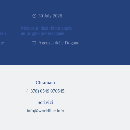
30 July 2026
Mercosur: dazi ridotti grazie
ssia
all’origine preferenziale
ne
Agenzia delle Dogane
Chiamaci
(+378) 0549 970545
Scrivici
info@worldline.info