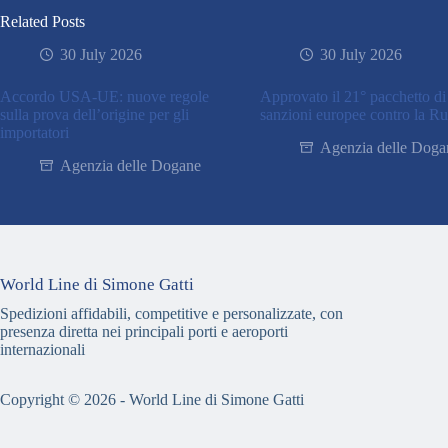
Related Posts
30 July 2026
30 July 2026
Accordo USA-UE: nuove regole
Approvato il 21° pacchetto di
sulla prova dell’origine per gli
sanzioni europee contro la Ru
importatori
Agenzia delle Doga
Agenzia delle Dogane
World Line di Simone Gatti
Spedizioni affidabili, competitive e personalizzate, con
presenza diretta nei principali porti e aeroporti
internazionali
Copyright © 2026 - World Line di Simone Gatti