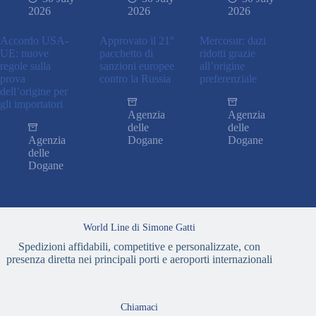
2026
2026
2026
Accordo USA-
Approvato il 21°
Mercosur: dazi
UE: nuove
pacchetto di
ridotti grazie
regole sulla
sanzioni europee
all’origine
prova
contro la Russia
preferenziale
dell’origine per
gli importatori
Agenzia
Agenzia
delle
delle
Agenzia
Dogane
Dogane
delle
Dogane
World Line di Simone Gatti
Spedizioni affidabili, competitive e personalizzate, con
presenza diretta nei principali porti e aeroporti internazionali
Chiamaci