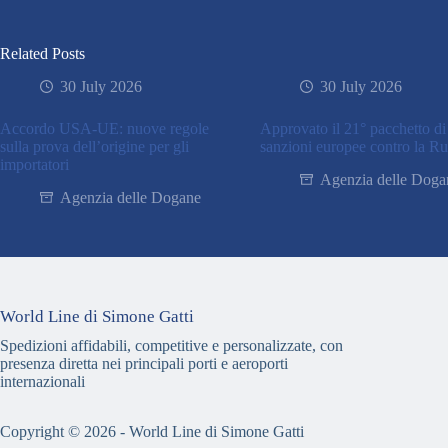
Related Posts
30 July 2026
30 July 2026
Accordo USA-UE: nuove regole
Approvato il 21° pacchetto di
sulla prova dell’origine per gli
sanzioni europee contro la Ru
importatori
Agenzia delle Doga
Agenzia delle Dogane
World Line di Simone Gatti
Spedizioni affidabili, competitive e personalizzate, con
presenza diretta nei principali porti e aeroporti
internazionali
Copyright © 2026 - World Line di Simone Gatti