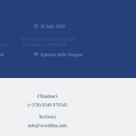
30 July 2026
Mercosur: dazi ridotti grazie
ssia
all’origine preferenziale
ne
Agenzia delle Dogane
Chiamaci
(+378) 0549 970545
Scrivici
info@worldline.info