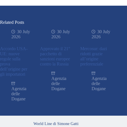
Related Posts
30 July
30 July
30 July
2026
2026
2026
Accordo USA-
Approvato il 21°
Mercosur: dazi
UE: nuove
pacchetto di
ridotti grazie
regole sulla
sanzioni europee
all’origine
prova
contro la Russia
preferenziale
dell’origine per
gli importatori
Agenzia
Agenzia
delle
delle
Agenzia
Dogane
Dogane
delle
Dogane
World Line di Simone Gatti