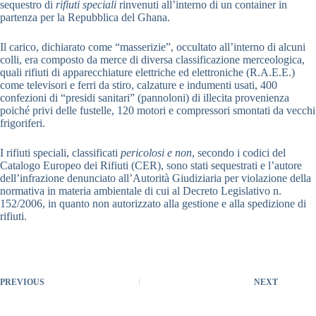
sequestro di
rifiuti speciali
rinvenuti all’interno di un container in
partenza per la Repubblica del Ghana.
Il carico, dichiarato come “masserizie”, occultato all’interno di alcuni
colli, era composto da merce di diversa classificazione merceologica,
quali rifiuti di apparecchiature elettriche ed elettroniche (R.A.E.E.)
come televisori e ferri da stiro, calzature e indumenti usati, 400
confezioni di “presidi sanitari” (pannoloni) di illecita provenienza
poiché privi delle fustelle, 120 motori e compressori smontati da vecchi
frigoriferi.
I rifiuti speciali, classificati
pericolosi e non
, secondo i codici del
Catalogo Europeo dei Rifiuti (CER), sono stati sequestrati e l’autore
dell’infrazione denunciato all’Autorità Giudiziaria per violazione della
normativa in materia ambientale di cui al Decreto Legislativo n.
152/2006, in quanto non autorizzato alla gestione e alla spedizione di
rifiuti.
PREVIOUS
NEXT