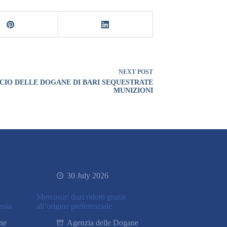
NEXT
POST
CIO DELLE DOGANE DI BARI SEQUESTRATE
MUNIZIONI
30 July 2026
Mercosur: dazi ridotti grazie
ssia
all’origine preferenziale
ne
Agenzia delle Dogane