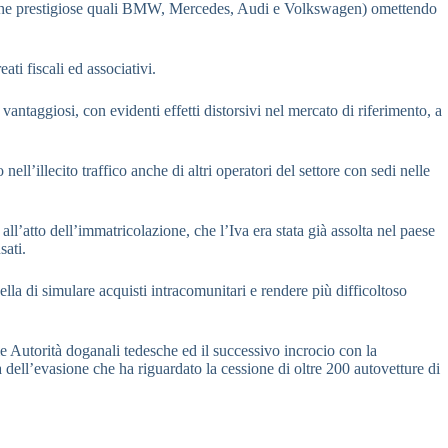
arche prestigiose quali BMW, Mercedes, Audi e Volkswagen) omettendo
ati fiscali ed associativi.
ntaggiosi, con evidenti effetti distorsivi nel mercato di riferimento, a
ell’illecito traffico anche di altri operatori del settore con sedi nelle
ll’atto dell’immatricolazione, che l’Iva era stata già assolta nel paese
sati.
lla di simulare acquisti intracomunitari e rendere più difficoltoso
le Autorità doganali tedesche ed il successivo incrocio con la
à dell’evasione che ha riguardato la cessione di oltre 200 autovetture di