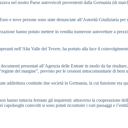
izzava nel nostro Paese autoveicoli provenienti dalla Germania (di m
i Euro e nove persone sono state denunciate all’Autorità Giudiziaria per re
zazione hanno potuto mettere in vendita numerose autovetture a prezzi va
peranti nell’Alta Valle del Tevere, ha portato alla luce il coinvolgimento n
documenti presentati all’Agenzia delle Entrate in modo da far risultare, a
 “regime del margine”, previsto per le cessioni intracomunitarie di beni u
te addirittura costituite due società in Germania, la cui funzione era que
non hanno tuttavia fermato gli inquirenti: attraverso la cooperazione del
 capoluoghi coinvolti si sono potuti ricostruire i vari passaggi e l’entit