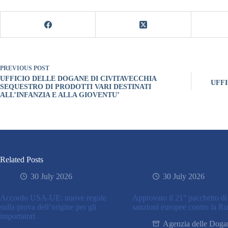
PREVIOUS
POST
UFFICIO DELLE DOGANE DI CIVITAVECCHIA
UFFI
SEQUESTRO DI PRODOTTI VARI DESTINATI
ALL’INFANZIA E ALLA GIOVENTU’
Related Posts
30 July 2026
30 July 2026
Accordo USA-UE: nuove regole
Approvato il 21° pacchetto di
sulla prova dell’origine per gli
sanzioni europee contro la Ru
importatori
Agenzia delle Doga