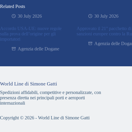
Related Posts
30 July 2026
30 July 2026
Accordo USA-UE: nuove regole
Approvato il 21° pacchetto di
sulla prova dell’origine per gli
sanzioni europee contro la Ru
importatori
Agenzia delle Doga
Agenzia delle Dogane
World Line di Simone Gatti
Spedizioni affidabili, competitive e personalizzate, con
presenza diretta nei principali porti e aeroporti
internazionali
Copyright © 2026 - World Line di Simone Gatti