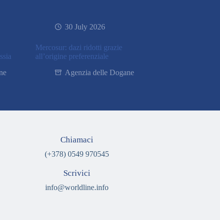
30 July 2026
Mercosur: dazi ridotti grazie
ssia
all’origine preferenziale
ne
Agenzia delle Dogane
Chiamaci
(+378) 0549 970545
Scrivici
info@worldline.info