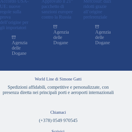
Accordo USA-
Approvato il 21°
Mercosur: dazi
UE: nuove
pacchetto di
ridotti grazie
regole sulla
sanzioni europee
all’origine
prova
contro la Russia
preferenziale
dell’origine per
gli importatori
Agenzia
Agenzia
delle
delle
Agenzia
Dogane
Dogane
delle
Dogane
World Line di Simone Gatti
Spedizioni affidabili, competitive e personalizzate, con
presenza diretta nei principali porti e aeroporti internazionali
Chiamaci
(+378) 0549 970545
Scrivici