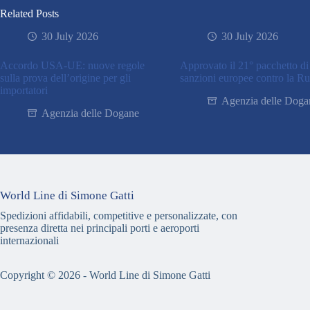
Related Posts
30 July 2026
30 July 2026
Accordo USA-UE: nuove regole
Approvato il 21° pacchetto di
sulla prova dell’origine per gli
sanzioni europee contro la Ru
importatori
Agenzia delle Doga
Agenzia delle Dogane
World Line di Simone Gatti
Spedizioni affidabili, competitive e personalizzate, con
presenza diretta nei principali porti e aeroporti
internazionali
Copyright © 2026 - World Line di Simone Gatti