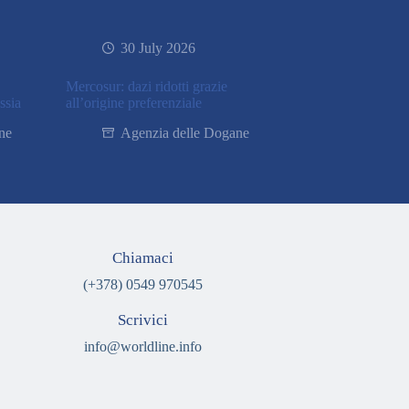
30 July 2026
Mercosur: dazi ridotti grazie
ssia
all’origine preferenziale
ne
Agenzia delle Dogane
Chiamaci
(+378) 0549 970545
Scrivici
info@worldline.info