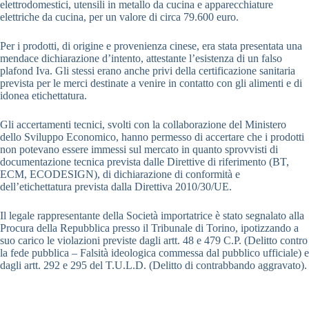
elettrodomestici, utensili in metallo da cucina e apparecchiature
elettriche da cucina, per un valore di circa 79.600 euro.
Per i prodotti, di origine e provenienza cinese, era stata presentata una
mendace dichiarazione d’intento, attestante l’esistenza di un falso
plafond Iva. Gli stessi erano anche privi della certificazione sanitaria
prevista per le merci destinate a venire in contatto con gli alimenti e di
idonea etichettatura.
Gli accertamenti tecnici, svolti con la collaborazione del Ministero
dello Sviluppo Economico, hanno permesso di accertare che i prodotti
non potevano essere immessi sul mercato in quanto sprovvisti di
documentazione tecnica prevista dalle Direttive di riferimento (BT,
ECM, ECODESIGN), di dichiarazione di conformità e
dell’etichettatura prevista dalla Direttiva 2010/30/UE.
Il legale rappresentante della Società importatrice è stato segnalato alla
Procura della Repubblica presso il Tribunale di Torino, ipotizzando a
suo carico le violazioni previste dagli artt. 48 e 479 C.P. (Delitto contro
la fede pubblica – Falsità ideologica commessa dal pubblico ufficiale) e
dagli artt. 292 e 295 del T.U.L.D. (Delitto di contrabbando aggravato).