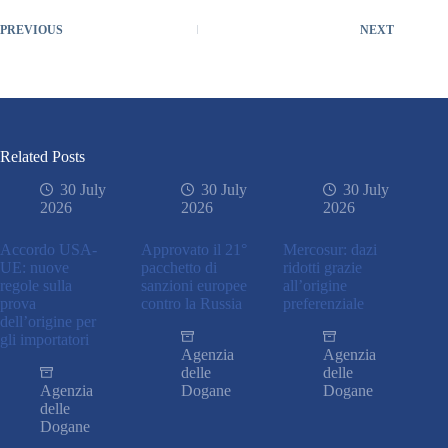
PREVIOUS
NEXT
Related Posts
30 July
30 July
30 July
2026
2026
2026
Accordo USA-
Approvato il 21°
Mercosur: dazi
UE: nuove
pacchetto di
ridotti grazie
regole sulla
sanzioni europee
all’origine
prova
contro la Russia
preferenziale
dell’origine per
gli importatori
Agenzia
Agenzia
delle
delle
Agenzia
Dogane
Dogane
delle
Dogane