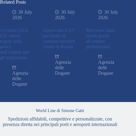
Related Posts
30 July
30 July
30 July
2026
2026
2026
Accordo USA-
Approvato il 21°
Mercosur: dazi
UE: nuove
pacchetto di
ridotti grazie
regole sulla
sanzioni europee
all’origine
prova
contro la Russia
preferenziale
dell’origine per
gli importatori
Agenzia
Agenzia
delle
delle
Agenzia
Dogane
Dogane
delle
Dogane
World Line di Simone Gatti
Spedizioni affidabili, competitive e personalizzate, con
presenza diretta nei principali porti e aeroporti internazionali