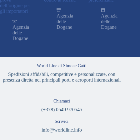
dell’origine per
gli importatori
Agenzia
Agenzia
delle
delle
Agenzia
Dogane
Dogane
delle
Dogane
World Line di Simone Gatti
Spedizioni affidabili, competitive e personalizzate, con
presenza diretta nei principali porti e aeroporti internazionali
Chiamaci
(+378) 0549 970545
Scrivici
info@worldline.info