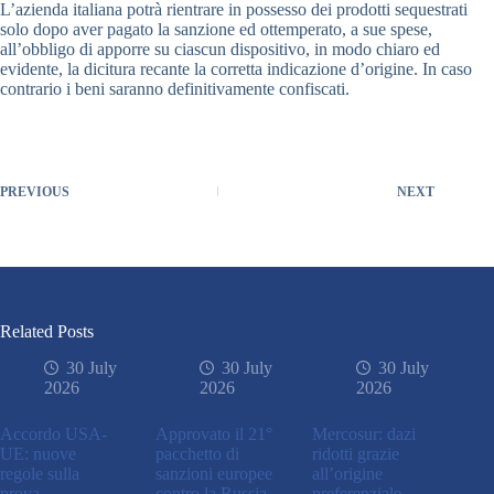
L’azienda italiana potrà rientrare in possesso dei prodotti sequestrati
solo dopo aver pagato la sanzione ed ottemperato, a sue spese,
all’obbligo di apporre su ciascun dispositivo, in modo chiaro ed
evidente, la dicitura recante la corretta indicazione d’origine. In caso
contrario i beni saranno definitivamente confiscati.
PREVIOUS
NEXT
Related Posts
30 July
30 July
30 July
2026
2026
2026
Accordo USA-
Approvato il 21°
Mercosur: dazi
UE: nuove
pacchetto di
ridotti grazie
regole sulla
sanzioni europee
all’origine
prova
contro la Russia
preferenziale