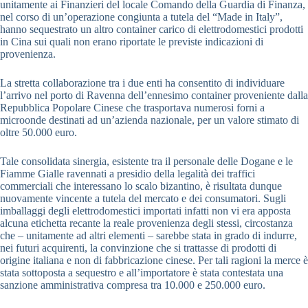
unitamente ai Finanzieri del locale Comando della Guardia di Finanza,
nel corso di un’operazione congiunta a tutela del “Made in Italy”,
hanno sequestrato un altro container carico di elettrodomestici prodotti
in Cina sui quali non erano riportate le previste indicazioni di
provenienza.
La stretta collaborazione tra i due enti ha consentito di individuare
l’arrivo nel porto di Ravenna dell’ennesimo container proveniente dalla
Repubblica Popolare Cinese che trasportava numerosi forni a
microonde destinati ad un’azienda nazionale, per un valore stimato di
oltre 50.000 euro.
Tale consolidata sinergia, esistente tra il personale delle Dogane e le
Fiamme Gialle ravennati a presidio della legalità dei traffici
commerciali che interessano lo scalo bizantino, è risultata dunque
nuovamente vincente a tutela del mercato e dei consumatori. Sugli
imballaggi degli elettrodomestici importati infatti non vi era apposta
alcuna etichetta recante la reale provenienza degli stessi, circostanza
che – unitamente ad altri elementi – sarebbe stata in grado di indurre,
nei futuri acquirenti, la convinzione che si trattasse di prodotti di
origine italiana e non di fabbricazione cinese. Per tali ragioni la merce è
stata sottoposta a sequestro e all’importatore è stata contestata una
sanzione amministrativa compresa tra 10.000 e 250.000 euro.