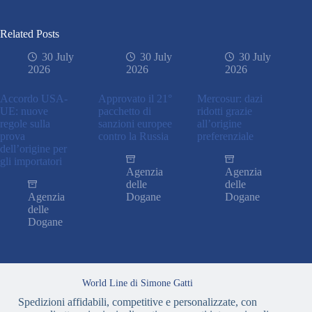
Related Posts
30 July
30 July
30 July
2026
2026
2026
Accordo USA-
Approvato il 21°
Mercosur: dazi
UE: nuove
pacchetto di
ridotti grazie
regole sulla
sanzioni europee
all’origine
prova
contro la Russia
preferenziale
dell’origine per
gli importatori
Agenzia
Agenzia
delle
delle
Agenzia
Dogane
Dogane
delle
Dogane
World Line di Simone Gatti
Spedizioni affidabili, competitive e personalizzate, con