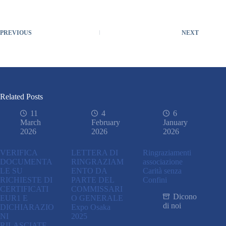
PREVIOUS
NEXT
Related Posts
11
4
6
March
February
January
2026
2026
2026
VERIFICA
LETTERA DI
Ringraziamenti
DOCUMENTA
RINGRAZIAM
associazione
LE SU
ENTO DA
Carità senza
RICHIESTE DI
PARTE DEL
Confini
CERTIFICATI
COMMISSARI
Dicono
EUR1 E
O GENERALE
di noi
DICHIARAZIO
Expo Osaka
NI
2025
RILASCIATE