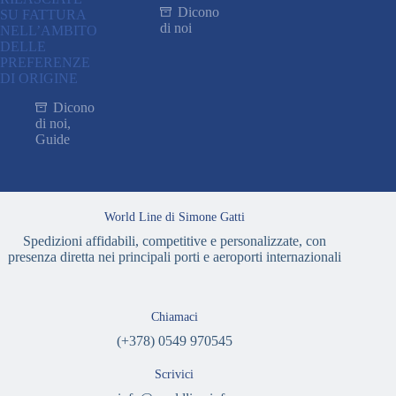
Dicono
SU FATTURA
di noi
NELL’AMBITO
DELLE
PREFERENZE
DI ORIGINE
Dicono
di noi
,
Guide
World Line di Simone Gatti
Spedizioni affidabili, competitive e personalizzate, con
presenza diretta nei principali porti e aeroporti internazionali
Chiamaci
(+378) 0549 970545
Scrivici