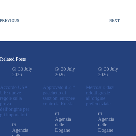
PREVIOUS
NEXT
Related Posts
30 July
30 July
30 July
2026
2026
2026
Accordo USA-
Approvato il 21°
Mercosur: dazi
UE: nuove
pacchetto di
ridotti grazie
regole sulla
sanzioni europee
all’origine
prova
contro la Russia
preferenziale
dell’origine per
gli importatori
Agenzia
Agenzia
delle
delle
Agenzia
Dogane
Dogane
delle