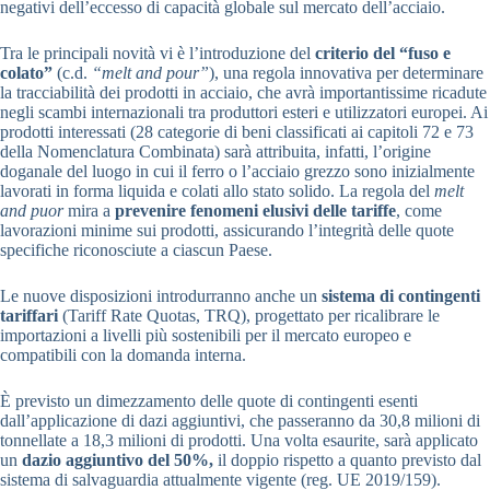
negativi dell’eccesso di capacità globale sul mercato dell’acciaio.
Tra le principali novità vi è l’introduzione del
criterio del “fuso e
colato”
(c.d.
“
melt and pour
”
), una regola innovativa per determinare
la tracciabilità dei prodotti in acciaio, che avrà importantissime ricadute
negli scambi internazionali tra produttori esteri e utilizzatori europei. Ai
prodotti interessati (28 categorie di beni classificati ai capitoli 72 e 73
della Nomenclatura Combinata) sarà attribuita, infatti, l’origine
doganale del luogo in cui il ferro o l’acciaio grezzo sono inizialmente
lavorati in forma liquida e colati allo stato solido. La regola del
melt
and puor
mira a
prevenire fenomeni elusivi delle tariffe
, come
lavorazioni minime sui prodotti, assicurando l’integrità delle quote
specifiche riconosciute a ciascun Paese.
Le nuove disposizioni introdurranno anche un
sistema di contingenti
tariffari
(Tariff Rate Quotas, TRQ), progettato per ricalibrare le
importazioni a livelli più sostenibili per il mercato europeo e
compatibili con la domanda interna.
È previsto un dimezzamento delle quote di contingenti esenti
dall’applicazione di dazi aggiuntivi, che passeranno da 30,8 milioni di
tonnellate a 18,3 milioni di prodotti. Una volta esaurite, sarà applicato
un
dazio aggiuntivo del 50%,
il doppio rispetto a quanto previsto dal
sistema di salvaguardia attualmente vigente (reg. UE 2019/159).