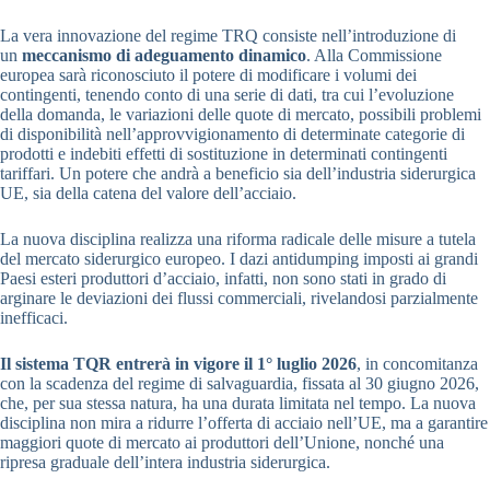
La vera innovazione del regime TRQ consiste nell’introduzione di
un
meccanismo di adeguamento dinamico
. Alla Commissione
europea sarà riconosciuto il potere di modificare i volumi dei
contingenti, tenendo conto di una serie di dati, tra cui l’evoluzione
della domanda, le variazioni delle quote di mercato, possibili problemi
di disponibilità nell’approvvigionamento di determinate categorie di
prodotti e indebiti effetti di sostituzione in determinati contingenti
tariffari. Un potere che andrà a beneficio sia dell’industria siderurgica
UE, sia della catena del valore dell’acciaio.
La nuova disciplina realizza una riforma radicale delle misure a tutela
del mercato siderurgico europeo. I dazi antidumping imposti ai grandi
Paesi esteri produttori d’acciaio, infatti, non sono stati in grado di
arginare le deviazioni dei flussi commerciali, rivelandosi parzialmente
inefficaci.
Il sistema TQR entrerà in vigore il 1° luglio 2026
, in concomitanza
con la scadenza del regime di salvaguardia, fissata al 30 giugno 2026,
che, per sua stessa natura, ha una durata limitata nel tempo. La nuova
disciplina non mira a ridurre l’offerta di acciaio nell’UE, ma a garantire
maggiori quote di mercato ai produttori dell’Unione, nonché una
ripresa graduale dell’intera industria siderurgica.