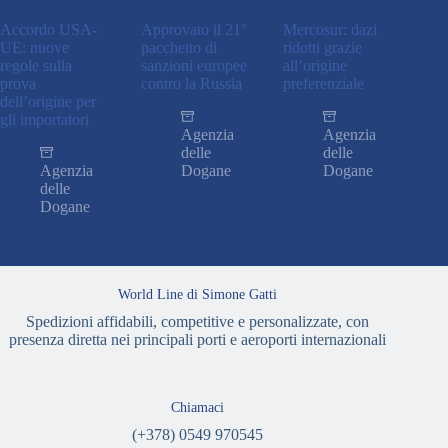
Accordo USA-
Approvato il 21°
Mercosur: dazi
UE: nuove
pacchetto di
ridotti grazie
regole sulla
sanzioni europee
all’origine
prova
contro la Russia
preferenziale
dell’origine per
gli importatori
Agenzia
Agenzia
delle
delle
Agenzia
Dogane
Dogane
delle
Dogane
World Line di Simone Gatti
Spedizioni affidabili, competitive e personalizzate, con
presenza diretta nei principali porti e aeroporti internazionali
Chiamaci
(+378) 0549 970545