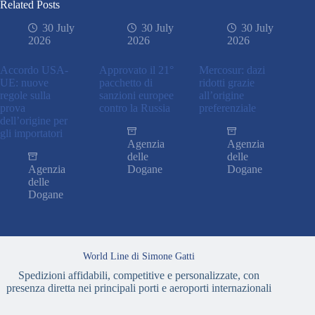
Related Posts
30 July
30 July
30 July
2026
2026
2026
Accordo USA-
Approvato il 21°
Mercosur: dazi
UE: nuove
pacchetto di
ridotti grazie
regole sulla
sanzioni europee
all’origine
prova
contro la Russia
preferenziale
dell’origine per
gli importatori
Agenzia
Agenzia
delle
delle
Agenzia
Dogane
Dogane
delle
Dogane
World Line di Simone Gatti
Spedizioni affidabili, competitive e personalizzate, con
presenza diretta nei principali porti e aeroporti internazionali