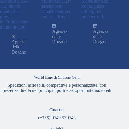
Accordo USA-
Approvato il 21°
Mercosur: dazi
UE: nuove
pacchetto di
ridotti grazie
regole sulla
sanzioni europee
all’origine
prova
contro la Russia
preferenziale
dell’origine per
gli importatori
Agenzia
Agenzia
delle
delle
Agenzia
Dogane
Dogane
delle
Dogane
World Line di Simone Gatti
Spedizioni affidabili, competitive e personalizzate, con
presenza diretta nei principali porti e aeroporti internazionali
Chiamaci
(+378) 0549 970545
Scrivici