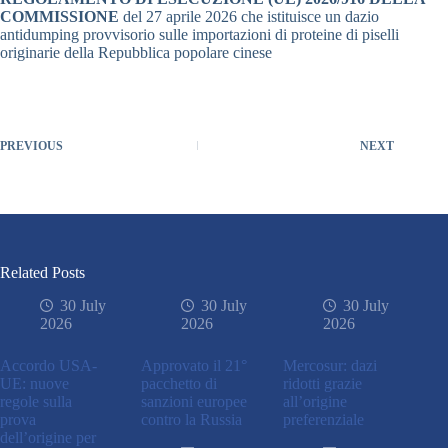
COMMISSIONE
del 27 aprile 2026 che istituisce un dazio
antidumping provvisorio sulle importazioni di proteine di piselli
originarie della Repubblica popolare cinese
PREVIOUS
NEXT
Related Posts
30 July
30 July
30 July
2026
2026
2026
Accordo USA-
Approvato il 21°
Mercosur: dazi
UE: nuove
pacchetto di
ridotti grazie
regole sulla
sanzioni europee
all’origine
prova
contro la Russia
preferenziale
dell’origine per