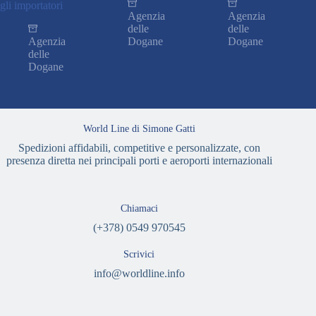
gli importatori
Agenzia
Agenzia
delle
delle
Agenzia
Dogane
Dogane
delle
Dogane
World Line di Simone Gatti
Spedizioni affidabili, competitive e personalizzate, con
presenza diretta nei principali porti e aeroporti internazionali
Chiamaci
(+378) 0549 970545
Scrivici
info@worldline.info