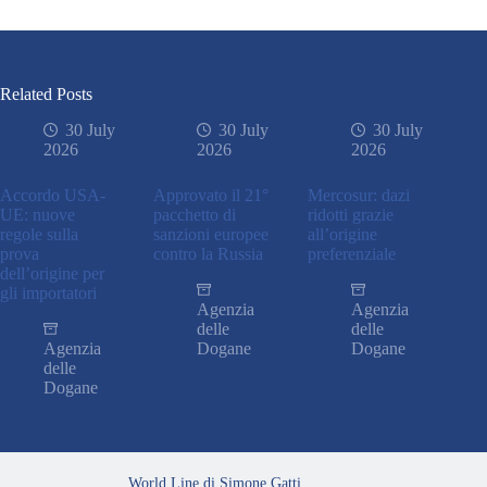
Related Posts
30 July
30 July
30 July
2026
2026
2026
Accordo USA-
Approvato il 21°
Mercosur: dazi
UE: nuove
pacchetto di
ridotti grazie
regole sulla
sanzioni europee
all’origine
prova
contro la Russia
preferenziale
dell’origine per
gli importatori
Agenzia
Agenzia
delle
delle
Agenzia
Dogane
Dogane
delle
Dogane
World Line di Simone Gatti