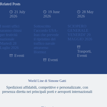
Related Posts
21 July
19 June
28 May
2026
2026
2026
I nostri uffici
Sottoscritto
SCIOPERO
saranno chiusi
l’accordo USA-
GENERALE
per festività
Iran che prevede
VENERDI’ 29
nazionale
il ripristino del
MAGGIO 2026
Martedì 28
traffico navale
Luglio 2026
attraverso
Trasporti
,
Hormuz
Eventi
Eventi
Eventi
World Line di Simone Gatti
Spedizioni affidabili, competitive e personalizzate, con
presenza diretta nei principali porti e aeroporti internazionali