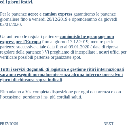
ed i giorni festivi.
Per le partenze
aeree e camion express
garantiremo le partenze
giornaliere fino a venerdi 20/12/2019 e riprenderanno da giovedi
02/01/2020.
Garantiremo le regolari partenze
camionistiche groupage non
express per l’Europa
fino al giorno 17.12.2019, mentre per le
partenze successive a tale data fino al 09.01.2020 ( data di ripresa
regolare della partenze ) Vi preghiamo di interpellare i nostri uffici per
verificare possibili partenze organizzate spot.
Tutti i servizi doganali, di logistica e gestione ritiri internazionali
saranno eseguiti normalmente senza alcuna interruzione salvo i
giorni di chiusura sopra indicati
.
Rimaniamo a Vs. completa disposizione per ogni occorrenza e con
l’occasione, porgiamo i ns. più cordiali saluti.
PREVIOUS
NEXT