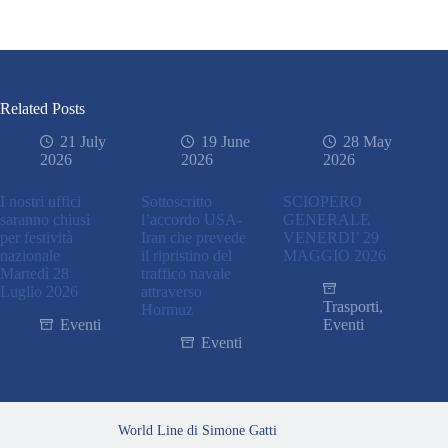
Related Posts
21 July
19 June
28 May
2026
2026
2026
I nostri uffici
Sottoscritto
SCIOPERO
saranno chiusi
l’accordo USA-
GENERALE
per festività
Iran che prevede
VENERDI’ 29
nazionale
il ripristino del
MAGGIO 2026
Martedì 28
traffico navale
Luglio 2026
attraverso
Trasporti
,
Hormuz
Eventi
Eventi
Eventi
World Line di Simone Gatti