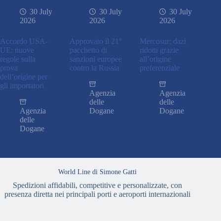
30 July
30 July
30 July
2026
2026
2026
Accordo USA-
Approvato il 21°
Mercosur: dazi
UE: nuove
pacchetto di
ridotti grazie
regole sulla
sanzioni europee
all’origine
prova
contro la Russia
preferenziale
dell’origine per
gli importatori
Agenzia
Agenzia
delle
delle
Agenzia
Dogane
Dogane
delle
Dogane
World Line di Simone Gatti
Spedizioni affidabili, competitive e personalizzate, con
presenza diretta nei principali porti e aeroporti internazionali