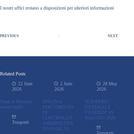
I nostri uffici restano a disposizioni per ulteriori informazioni
PREVIOUS
NEXT
Related Posts
22 June
2 June
28 May
2026
2026
2026
Strait of Hormuz
SPAGNA:
SCIOPERO
vessel traffic
DOCUMENTO
GENERALE
DI
VENERDI’ 29
CONTROLLO
MAGGIO 2026
Trasporti
AMMINISTRA
TIVO (DCA)
Trasporti
,