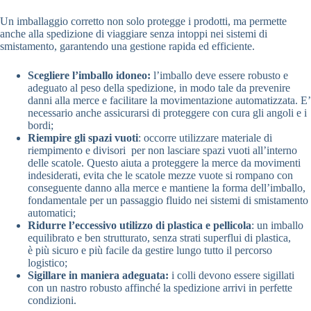
Un imballaggio corretto non solo protegge i prodotti, ma permette
anche alla spedizione di viaggiare senza intoppi nei sistemi di
smistamento, garantendo una gestione rapida ed efficiente.
Scegliere l’imballo idoneo:
l’imballo deve essere robusto e
adeguato al peso della spedizione, in modo tale da prevenire
danni alla merce e facilitare la movimentazione automatizzata. E’
necessario anche assicurarsi di proteggere con cura gli angoli e i
bordi;
Riempire gli spazi vuoti
: occorre utilizzare materiale di
riempimento e divisori per non lasciare spazi vuoti all’interno
delle scatole. Questo aiuta a proteggere la merce da movimenti
indesiderati, evita che le scatole mezze vuote si rompano con
conseguente danno alla merce e mantiene la forma dell’imballo,
fondamentale per un passaggio fluido nei sistemi di smistamento
automatici;
Ridurre l’eccessivo utilizzo di plastica e pellicola
: un imballo
equilibrato e ben strutturato, senza strati superflui di plastica,
è più sicuro e più facile da gestire lungo tutto il percorso
logistico;
Sigillare in maniera adeguata:
i colli devono essere sigillati
con un nastro robusto affinché la spedizione arrivi in perfette
condizioni.