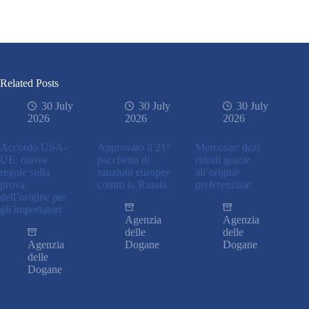
Related Posts
30 July
30 July
30 July
2026
2026
2026
Accordo USA-
Approvato il 21°
Mercosur: dazi
UE: nuove
pacchetto di
ridotti grazie
regole sulla
sanzioni europee
all’origine
prova
contro la Russia
preferenziale
dell’origine per
gli importatori
Agenzia
Agenzia
delle
delle
Agenzia
Dogane
Dogane
delle
Dogane