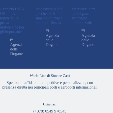
Accordo USA-
Approvato il 21°
Mercosur: dazi
UE: nuove
pacchetto di
ridotti grazie
regole sulla
sanzioni europee
all’origine
prova
contro la Russia
preferenziale
dell’origine per
gli importatori
Agenzia
Agenzia
delle
delle
Agenzia
Dogane
Dogane
delle
Dogane
World Line di Simone Gatti
Spedizioni affidabili, competitive e personalizzate, con
presenza diretta nei principali porti e aeroporti internazionali
Chiamaci
(+378) 0549 970545