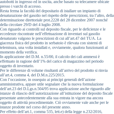
autobotti in ingresso ed in uscita, anche basato su telecamere ubicate
presso i varchi di accesso.
Resta ferma la facoltà del depositario di istallare un impianto di
denaturazione del gasolio nel rispetto delle prescrizioni, tra l’altro, della
determinazione direttoriale prot.2228 del 28 dicembre 2007 nonché
della circolare 29/D del 4 luglio 2008.
Con riguardo ai controlli sul deposito fiscale, per le deficienze e le
eccedenze riscontrate nell’effettuazione di inventari sul gasolio
denaturato valgono le prescrizioni di cui all’art.47 del TUA. La
giacenza fisica del prodotto in serbatoio è rilevata con sistemi di
telemisura, una volta installati e, ovviamente, qualora funzionanti al
momento della verifica.
In applicazione del D.M. n.55/00, il calcolo dei cali ammessi è
effettuato in ragione dell’1% del carico di magazzino nel periodo
oggetto di inventario.
Per le differenze di volume risultanti all’arrivo del prodotto si rinvia
all’art.4, comma 4, del D.M.n.225/2015.
Con l’occasione, in ossequio ai principi generali dell’azione
amministrativa, appare utile segnalare che la nuova formulazione
dell’art.23 del D.Lgs.n.504/95 trova applicazione anche riguardo alle
istanze di rilascio dell’autorizzazione all’istituzione del deposito fiscale
presentate antecedentemente alla sua entrata in vigore ma ancora
oggetto di attività procedimentale. Ciò ovviamente vale anche per le
istanze prodotte nel corso del presente anno.
Per effetto dell’art.1, comma 535, lett.e) della legge n.232/2016,