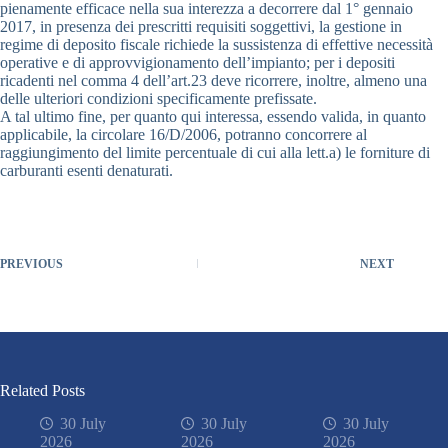
pienamente efficace nella sua interezza a decorrere dal 1° gennaio
2017, in presenza dei prescritti requisiti soggettivi, la gestione in
regime di deposito fiscale richiede la sussistenza di effettive necessità
operative e di approvvigionamento dell’impianto; per i depositi
ricadenti nel comma 4 dell’art.23 deve ricorrere, inoltre, almeno una
delle ulteriori condizioni specificamente prefissate.
A tal ultimo fine, per quanto qui interessa, essendo valida, in quanto
applicabile, la circolare 16/D/2006, potranno concorrere al
raggiungimento del limite percentuale di cui alla lett.a) le forniture di
carburanti esenti denaturati.
PREVIOUS
NEXT
Related Posts
30 July
30 July
30 July
2026
2026
2026