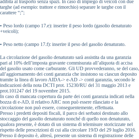
adibita al trasporto senza spazi. In caso di impiego di veicoli con due
targhe (ad esempio: trattore e rimorchio) separare le targhe con il
carattere “;”;
• Peso lordo (campo 17.e): inserire il peso lordo (gasolio denaturato
+veicoli);
• Peso netto (campo 17.f): inserire il peso del gasolio denaturato.
La circolazione del gasolio denaturato sarà assistita da una garanzia
pari al 10% dell’imposta gravante commisurata all’aliquota di accisa
del gasolio usato come carburante. Gli UD provvederanno, se del caso,
all’aggiornamento dei conti garanzia che insistono su ciascun deposito
tramite la linea di lavoro AIDA-> e-AD -> conti garanzia, secondo le
indicazioni della nota DCTI prot. 15230/RU del 31 maggio 2013 e
prot.101247 del 19 novembre 2015.
In caso di mancata copertura da parte dei conti garanzia indicati nella
bozza di e-AD, il relativo ARC non può essere rilasciato e la
circolazione non può essere, conseguentemente, effettuata.
Presso i predetti depositi fiscali, il parco dei serbatoi destinato allo
stoccaggio del gasolio denaturato nonché di quello non denaturato,
qualora presente, è dotato di un sistema di telemisure storicizzate nel
rispetto delle prescrizioni di cui alla circolare 19/D del 29 luglio 2016.
Presso il deposito è, altresì, presente un sistema di registrazione delle