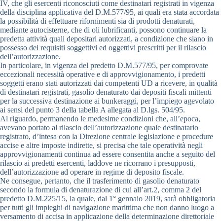
IV, che gli esercenti riconosciuti come destinatari registrati in vigenza
della disciplina applicativa del D.M.577/95, ai quali era stata accordata
la possibilità di effettuare rifornimenti sia di prodotti denaturati,
mediante autocisterne, che di oli lubrificanti, possono continuare la
predetta attività quali depositari autorizzati, a condizione che siano in
possesso dei requisiti soggettivi ed oggettivi prescritti per il rilascio
dell’autorizzazione.
In particolare, in vigenza del predetto D.M.577/95, per comprovate
eccezionali necessità operative e di approvvigionamento, i predetti
soggetti erano stati autorizzati dai competenti UD a ricevere, in qualità
di destinatari registrati, gasolio denaturato dai depositi fiscali mittenti
per la successiva destinazione ai bunkeraggi, per l’impiego agevolato
ai sensi del punto 3 della tabella A allegata al D.lgs. 504/95.
Al riguardo, permanendo le medesime condizioni che, all’epoca,
avevano portato al rilascio dell’autorizzazione quale destinatario
registrato, d’intesa con la Direzione centrale legislazione e procedure
accise e altre imposte indirette, si precisa che tale operatività negli
approvvigionamenti continua ad essere consentita anche a seguito del
rilascio ai predetti esercenti, laddove ne ricorrano i presupposti,
dell’autorizzazione ad operare in regime di deposito fiscale.
Ne consegue, pertanto, che il trasferimento di gasolio denaturato
secondo la formula di denaturazione di cui all’art.2, comma 2 del
predetto D.M.225/15, la quale, dal 1° gennaio 2019, sarà obbligatoria
per tutti gli impieghi di navigazione marittima che non danno luogo a
versamento di accisa in applicazione della determinazione direttoriale