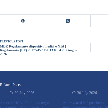
PREVIOUS
POST
MDR Regolamento dispositivi medici e NTA |
Regolamento (UE) 2017/745 / Ed. 13.0 del 29 Giugno
2026
Related Posts
30 July 2026
30 July 2026
Accordo USA-UE: nuove regole
Approvato il 21° pacchetto di
sulla prova dell’origine per gli
sanzioni europee contro la Ru