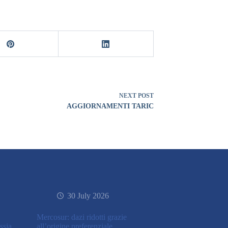
NEXT
POST
AGGIORNAMENTI TARIC
30 July 2026
Mercosur: dazi ridotti grazie
ssia
all’origine preferenziale