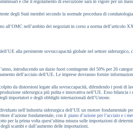
commissari e che il regolamento di esecuzione sarà in vigore per un mas
etente degli Stati membri secondo la normale procedura di comitatologia
eno all’OMC nell’ambito dei negoziati in corso a norma dell’articolo 
 dell’UE alla persistente sovraccapacità globale nel settore siderurgico,
all’anno, introducendo un dazio fuori contingente del 50% per 26 categori
gionamento dell’acciaio dell’UE. Le imprese dovranno fornire informazion
colpito da distorsioni legate alla sovraccapacità, difendendo i posti di 
produzione siderurgica più pulita e innovativa nell’UE. Esso bilancia i d
 degli importatori e degli obblighi internazionali dell’Unione.
dividuato nell’industria siderurgica dell’UE un motore fondamentale pe
settore d’azione fondamentale, con il
piano d’azione per l’acciaio e i met
to per la prima volta quest’ultima misura sulle importazioni di determinat
 degli scambi e dall’aumento delle importazioni.