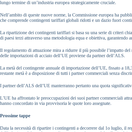
lungo termine di un’industria europea strategicamente cruciale.
Nell’ambito di queste nuove norme,
la Commissione europea ha pubblicat
che comprende contingenti tariffari globali ridotti e un dazio fuori con
La ripartizione dei contingenti tariffari si basa su una serie di criteri 
di paesi terzi attraverso una metodologia equa e obiettiva, garantendo an
Il regolamento di attuazione mira a ridurre il più possibile l’impatto d
delle importazioni di acciaio dell’UE proviene da partner dell’ALS.
La metà del contingente annuale di importazione dell’UE, fissato a 18,3 
restante metà è a disposizione di tutti i partner commerciali senza disc
I partner dell’ALS dell’UE manterranno pertanto una quota significativa
L’UE ha affrontato le preoccupazioni dei suoi partner commerciali attr
hanno concordato in via provvisoria le quote loro assegnate.
Prossime tappe
Data la necessità di ripartire i contingenti a decorrere dal 1o luglio, il