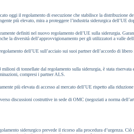
o oggi il regolamento di esecuzione che stabilisce la distribuzione dei 
tingente più elevato, mira a proteggere l’industria siderurgica dell’UE d
chiaramente definiti nel nuovo regolamento dell’UE sulla siderurgia. Garan
che la diversità dell’approvvigionamento per gli utilizzatori a valle del
el regolamento dell’UE sull’acciaio sui suoi partner dell’accordo di lib
milioni di tonnellate dal regolamento sulla siderurgia, è stata riservat
riminazioni, compresi i partner ALS.
mente più elevata di accesso al mercato dell’UE rispetto alla riduzione
averso discussioni costruttive in sede di OMC (negoziati a norma dell’
 regolamento siderurgico prevede il ricorso alla procedura d’urgenza. Ciò 