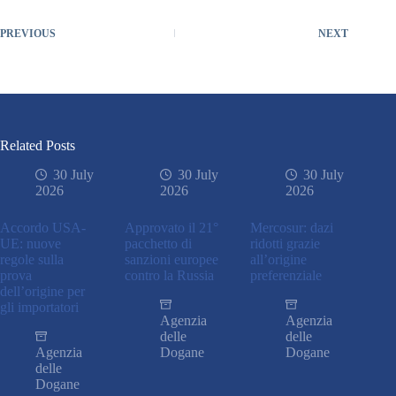
PREVIOUS
NEXT
Related Posts
30 July
30 July
30 July
2026
2026
2026
Accordo USA-
Approvato il 21°
Mercosur: dazi
UE: nuove
pacchetto di
ridotti grazie
regole sulla
sanzioni europee
all’origine
prova
contro la Russia
preferenziale
dell’origine per
gli importatori
Agenzia
Agenzia
delle
delle
Agenzia
Dogane
Dogane
delle
Dogane