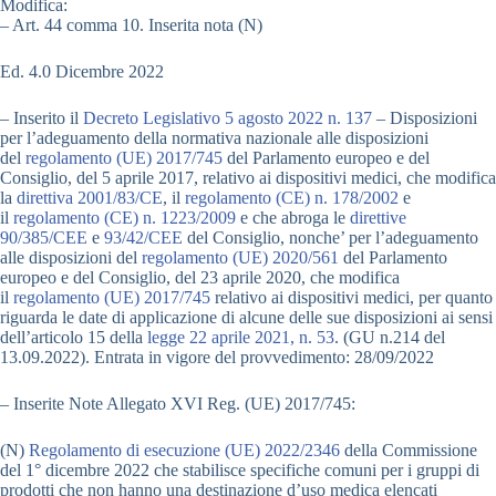
Modifica:
– Art. 44 comma 10. Inserita nota (N)
Ed. 4.0 Dicembre 2022
– Inserito il
Decreto Legislativo 5 agosto 2022 n. 137
– Disposizioni
per l’adeguamento della normativa nazionale alle disposizioni
del
regolamento (UE) 2017/745
del Parlamento europeo e del
Consiglio, del 5 aprile 2017, relativo ai dispositivi medici, che modifica
la
direttiva 2001/83/CE
, il
regolamento (CE) n. 178/2002
e
il
regolamento (CE) n. 1223/2009
e che abroga le
direttive
90/385/CEE
e
93/42/CEE
del Consiglio, nonche’ per l’adeguamento
alle disposizioni del
regolamento (UE) 2020/561
del Parlamento
europeo e del Consiglio, del 23 aprile 2020, che modifica
il
regolamento (UE) 2017/745
relativo ai dispositivi medici, per quanto
riguarda le date di applicazione di alcune delle sue disposizioni ai sensi
dell’articolo 15 della
legge 22 aprile 2021, n. 53
. (GU n.214 del
13.09.2022). Entrata in vigore del provvedimento: 28/09/2022
– Inserite Note Allegato XVI Reg. (UE) 2017/745:
(N)
Regolamento di esecuzione (UE) 2022/2346
della Commissione
del 1° dicembre 2022 che stabilisce specifiche comuni per i gruppi di
prodotti che non hanno una destinazione d’uso medica elencati