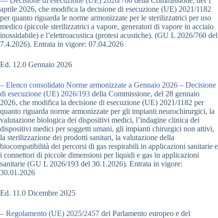
—
Decisione di esecuzione (UE) 2026/760
della Commissione, del 1°
aprile 2026, che modifica la decisione di esecuzione (UE) 2021/1182
per quanto riguarda le norme armonizzate per le sterilizzatrici per uso
medico (piccole sterilizzatrici a vapore, generatori di vapore in acciaio
inossidabile) e l’elettroacustica (protesi acustiche). (GU L 2026/760 del
7.4.2026). Entrata in vigore: 07.04.2026
Ed. 12.0 Gennaio 2026
–
Elenco consolidato Norme armonizzate a Gennaio 2026
–
Decisione
di esecuzione (UE) 2026/193
della Commissione, del 28 gennaio
2026, che modifica la decisione di esecuzione (UE) 2021/1182 per
quanto riguarda norme armonizzate per gli impianti neurochirurgici, la
valutazione biologica dei dispositivi medici, l’indagine clinica dei
dispositivi medici per soggetti umani, gli impianti chirurgici non attivi,
la sterilizzazione dei prodotti sanitari, la valutazione della
biocompatibilità dei percorsi di gas respirabili in applicazioni sanitarie e
i connettori di piccole dimensioni per liquidi e gas in applicazioni
sanitarie (GU L 2026/193 del 30.1.2026). Entrata in vigore:
30.01.2026
Ed. 11.0 Dicembre 2025
–
Regolamento (UE) 2025/2457
del Parlamento europeo e del