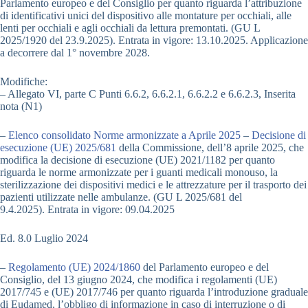
Parlamento europeo e del Consiglio per quanto riguarda l’attribuzione
di identificativi unici del dispositivo alle montature per occhiali, alle
lenti per occhiali e agli occhiali da lettura premontati. (GU L
2025/1920 del 23.9.2025). Entrata in vigore: 13.10.2025. Applicazione
a decorrere dal 1° novembre 2028.
Modifiche:
– Allegato VI, parte C Punti 6.6.2, 6.6.2.1, 6.6.2.2 e 6.6.2.3, Inserita
nota (N1)
–
Elenco consolidato Norme armonizzate a Aprile 2025
–
Decisione di
esecuzione (UE) 2025/681
della Commissione, dell’8 aprile 2025, che
modifica la decisione di esecuzione (UE) 2021/1182 per quanto
riguarda le norme armonizzate per i guanti medicali monouso, la
sterilizzazione dei dispositivi medici e le attrezzature per il trasporto dei
pazienti utilizzate nelle ambulanze. (GU L 2025/681 del
9.4.2025). Entrata in vigore: 09.04.2025
Ed. 8.0 Luglio 2024
–
Regolamento (UE) 2024/1860
del Parlamento europeo e del
Consiglio, del 13 giugno 2024, che modifica i regolamenti (UE)
2017/745 e (UE) 2017/746 per quanto riguarda l’introduzione graduale
di Eudamed, l’obbligo di informazione in caso di interruzione o di