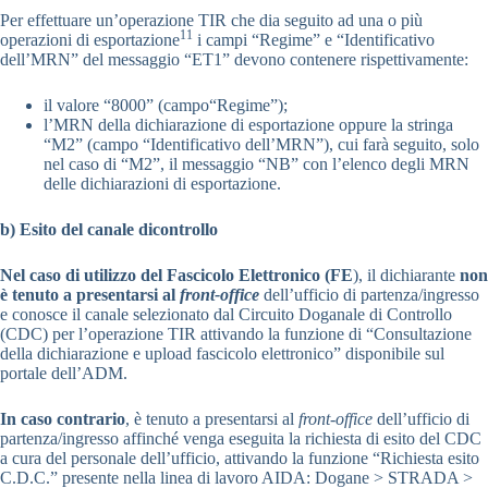
Per effettuare un’operazione TIR che dia seguito ad una o più
11
operazioni di esportazione
i campi “Regime” e “Identificativo
dell’MRN” del messaggio “ET1” devono contenere rispettivamente:
il valore “8000” (campo“Regime”);
l’MRN della dichiarazione di esportazione oppure la stringa
“M2” (campo “Identificativo dell’MRN”), cui farà seguito, solo
nel caso di “M2”, il messaggio “NB” con l’elenco degli MRN
delle dichiarazioni di esportazione.
b) Esito del canale dicontrollo
Nel caso di utilizzo del Fascicolo Elettronico (FE
), il dichiarante
non
è tenuto a presentarsi al
front-office
dell’ufficio di partenza/ingresso
e conosce il canale selezionato dal Circuito Doganale di Controllo
(CDC) per l’operazione TIR attivando la funzione di “Consultazione
della dichiarazione e upload fascicolo elettronico” disponibile sul
portale dell’ADM.
In caso contrario
, è tenuto a presentarsi al
front-office
dell’ufficio di
partenza/ingresso affinché venga eseguita la richiesta di esito del CDC
a cura del personale dell’ufficio, attivando la funzione “Richiesta esito
C.D.C.” presente nella linea di lavoro AIDA: Dogane > STRADA >