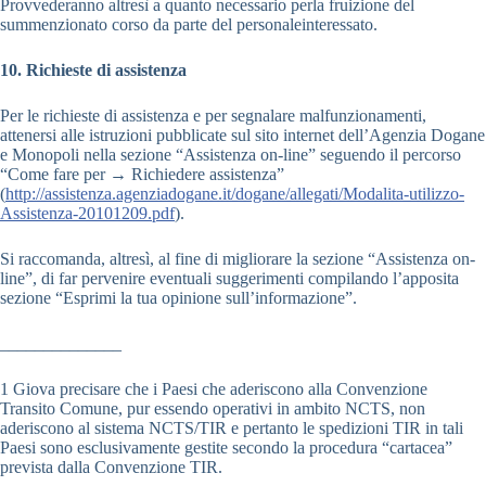
Provvederanno altresì a quanto necessario perla fruizione del
summenzionato corso da parte del personaleinteressato.
10. Richieste di assistenza
Per le richieste di assistenza e per segnalare malfunzionamenti,
attenersi alle istruzioni pubblicate sul sito internet dell’Agenzia Dogane
e Monopoli nella sezione “Assistenza on-line” seguendo il percorso
“Come fare per → Richiedere assistenza”
(
http://assistenza.agenziadogane.it/dogane/allegati/Modalita-utilizzo-
Assistenza-20101209.pdf
).
Si raccomanda, altresì, al fine di migliorare la sezione “Assistenza on-
line”, di far pervenire eventuali suggerimenti compilando l’apposita
sezione “Esprimi la tua opinione sull’informazione”.
______________
1 Giova precisare che i Paesi che aderiscono alla Convenzione
Transito Comune, pur essendo operativi in ambito NCTS, non
aderiscono al sistema NCTS/TIR e pertanto le spedizioni TIR in tali
Paesi sono esclusivamente gestite secondo la procedura “cartacea”
prevista dalla Convenzione TIR.