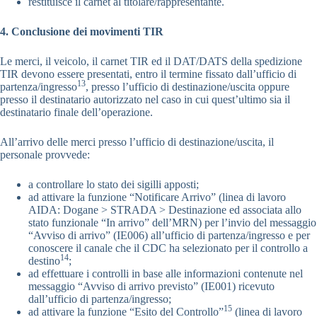
restituisce il carnet al titolare/rappresentante.
4. Conclusione dei movimenti TIR
Le merci, il veicolo, il carnet TIR ed il DAT/DATS della spedizione
TIR devono essere presentati, entro il termine fissato dall’ufficio di
13
partenza/ingresso
, presso l’ufficio di destinazione/uscita oppure
presso il destinatario autorizzato nel caso in cui quest’ultimo sia il
destinatario finale dell’operazione.
All’arrivo delle merci presso l’ufficio di destinazione/uscita, il
personale provvede:
a controllare lo stato dei sigilli apposti;
ad attivare la funzione “Notificare Arrivo” (linea di lavoro
AIDA: Dogane > STRADA > Destinazione ed associata allo
stato funzionale “In arrivo” dell’MRN) per l’invio del messaggio
“Avviso di arrivo” (IE006) all’ufficio di partenza/ingresso e per
conoscere il canale che il CDC ha selezionato per il controllo a
14
destino
;
ad effettuare i controlli in base alle informazioni contenute nel
messaggio “Avviso di arrivo previsto” (IE001) ricevuto
dall’ufficio di partenza/ingresso;
15
ad attivare la funzione “Esito del Controllo”
(linea di lavoro