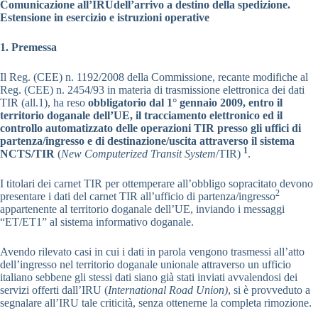
Comunicazione all’IRUdell’arrivo a destino della spedizione.
Estensione in esercizio e istruzioni operative
1. Premessa
Il Reg. (CEE) n. 1192/2008 della Commissione, recante modifiche al
Reg. (CEE) n. 2454/93 in materia di trasmissione elettronica dei dati
TIR (all.1), ha reso
obbligatorio dal 1° gennaio 2009, entro il
territorio doganale dell’UE, il tracciamento elettronico ed il
controllo automatizzato delle operazioni TIR presso gli uffici di
partenza/ingresso e di destinazione/uscita attraverso il sistema
1
NCTS/TIR
(
New Computerized Transit System
/TIR)
.
I titolari dei carnet TIR per ottemperare all’obbligo sopracitato devono
2
presentare i dati del carnet TIR all’ufficio di partenza/ingresso
appartenente al territorio doganale dell’UE, inviando i messaggi
“ET/ET1” al sistema informativo doganale.
Avendo rilevato casi in cui i dati in parola vengono trasmessi all’atto
dell’ingresso nel territorio doganale unionale attraverso un ufficio
italiano sebbene gli stessi dati siano già stati inviati avvalendosi dei
servizi offerti dall’IRU (
International Road Union)
, si è provveduto a
segnalare all’IRU tale criticità, senza ottenerne la completa rimozione.