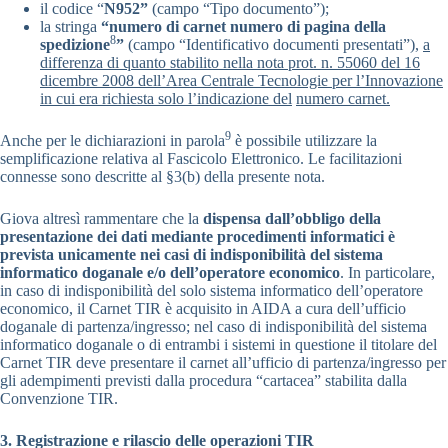
il codice “
N952”
(campo “Tipo documento”);
la stringa
“numero di carnet numero di pagina della
8
spedizione
”
(campo “Identificativo documenti presentati”),
a
differenza di quanto stabilito nella nota prot. n. 55060 del 16
dicembre 2008 dell’Area Centrale Tecnologie per l’Innovazione
in cui era richiesta solo l’indicazione del
numero carnet.
9
Anche per le dichiarazioni in parola
è possibile utilizzare la
semplificazione relativa al Fascicolo Elettronico. Le facilitazioni
connesse sono descritte al §3(b) della presente nota.
Giova altresì rammentare che la
dispensa dall’obbligo della
presentazione dei dati mediante procedimenti informatici è
prevista unicamente nei casi di indisponibilità del sistema
informatico doganale e/o dell’operatore economico
. In particolare,
in caso di indisponibilità del solo sistema informatico dell’operatore
economico, il Carnet TIR è acquisito in AIDA a cura dell’ufficio
doganale di partenza/ingresso; nel caso di indisponibilità del sistema
informatico doganale o di entrambi i sistemi in questione il titolare del
Carnet TIR deve presentare il carnet all’ufficio di partenza/ingresso per
gli adempimenti previsti dalla procedura “cartacea” stabilita dalla
Convenzione TIR.
3. Registrazione e rilascio delle operazioni TIR