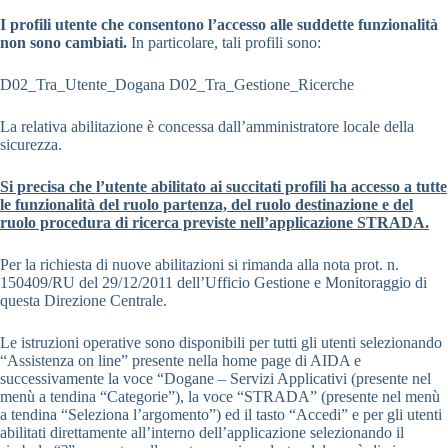
I profili utente che consentono l’accesso alle suddette funzionalità
non sono cambiati.
In particolare, tali profili sono:
D02_Tra_Utente_Dogana D02_Tra_Gestione_Ricerche
La relativa abilitazione è concessa dall’amministratore locale della
sicurezza.
Si precisa che l’utente abilitato ai succitati profili ha accesso a tutte
le funzionalità del ruolo partenza, del ruolo destinazione e del
ruolo procedura di ricerca previste nell’applicazione STRADA.
Per la richiesta di nuove abilitazioni si rimanda alla nota prot. n.
150409/RU del 29/12/2011 dell’Ufficio Gestione e Monitoraggio di
questa Direzione Centrale.
Le istruzioni operative sono disponibili per tutti gli utenti selezionando
“Assistenza on line” presente nella home page di AIDA e
successivamente la voce “Dogane – Servizi Applicativi (presente nel
menù a tendina “Categorie”), la voce “STRADA” (presente nel menù
a tendina “Seleziona l’argomento”) ed il tasto “Accedi” e per gli utenti
abilitati direttamente all’interno dell’applicazione selezionando il