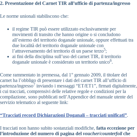
2. Presentazione del Carnet TIR all’ufficio di partenza/ingresso
Le norme unionali stabiliscono che:
il regime TIR può essere utilizzato esclusivamente per
movimenti di transito che hanno origine o si concludono
all’esterno del territorio doganale unionale, oppure effettuati tra
due località del territorio doganale unionale con
5
l’attraversamento del territorio di un paese terzo
;
ai fini della disciplina sull’uso del carnet TIR, il territorio
6
doganale unionale è considerato un territorio unico
.
Come rammentato in premessa, dal 1° gennaio 2009, il titolare del
carnet ha l’obbligo di presentare i dati del carnet TIR all’ufficio di
7
partenza/ingresso
inviando i messaggi “ET/ET1”, firmati digitalmente,
i cui tracciati, comprensivi delle relative regole e condizioni per la
compilazione, sono pubblicati nell’Appendice del manuale utente del
servizio telematico al seguente link:
“Tracciati record Dichiarazioni Doganali – tracciati unificati”
.
I tracciati non hanno subito sostanziali modifiche,
fatta eccezione per
l’introduzione del numero di pagina del
voucher
/
counterfoil
che