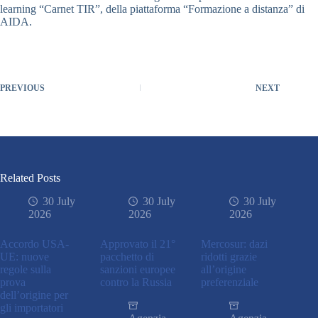
learning “Carnet TIR”, della piattaforma “Formazione a distanza” di
AIDA.
PREVIOUS
NEXT
Related Posts
30 July
30 July
30 July
2026
2026
2026
Accordo USA-
Approvato il 21°
Mercosur: dazi
UE: nuove
pacchetto di
ridotti grazie
regole sulla
sanzioni europee
all’origine
prova
contro la Russia
preferenziale
dell’origine per
gli importatori