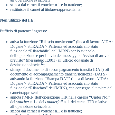
all’operazione svincolata;
stacca dal carnet il voucher n.1 e lo trattiene;
restituisce il carnet al titolare/rappresentante.
Non utilizzo del FE:
l’ufficio di partenza/ingresso:
attiva la funzione “Rilascio movimento” (linea di lavoro AIDA:
Dogane > STRADA > Partenza ed associata allo stato
funzionale “Rilasciabile” dell’MRN) per lo svincolo
dell’operazione e per l’invio del messaggio “Avviso di arrivo
previsto” (messaggio IE001) all’ufficio doganale di
12
destinazione/uscita
;
stampa il documento di accompagnamento transito (DAT) oil
documento di accompagnamento transito/sicurezza (DATS),
attivando la funzione “Stampa DAT” (linea di lavoro AIDA:
Dogane > STRADA > Partenza ed associata allo stato
funzionale “Rilasciato” dell’MRN), che consegna al titolare del
carnet/rappresentante;
annota l’MRN dell’operazione TIR nella casella “Under No.”
del
voucher
n.1 e del
counterfoil
n. 1 del carnet TIR relativo
all’operazione svincolata;
stacca dal carnet il voucher n.1 e lo trattiene;