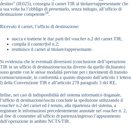
destino” (IE025), consegna il carnet TIR al titolare/rappresentante che
a sua volta ha l’obbligo di presentarlo, senza indugio, all’ufficio di
18
destinazione competente
.
Ricevuto il carnet, l’ufficio di destinazione:
stacca e trattiene le due parti del
voucher
n.2 del carnet TIR;
compila il
counterfoil
n.2;
restituisce il carnet al titolare/rappresentante.
Si evidenzia che le eventuali diversioni (conclusione dell’operazione
TIR in un ufficio di destinazione/uscita diverso da quello dichiarato)
sono gestite con le stesse modalità previste per i movimenti di transito
comune/unionale, in conformità a quanto disposto dall’articolo 1 lettera
l) della Convenzione TIR e all’articolo 278 paragrafo 3 del RE.
Infine, nei casi di indisponibilità del sistema informatico doganale,
l’ufficio di destinazione/uscita conclude la spedizione utilizzando il
voucher
n.2 del carnet ed è tenuto, alla ripartenza del sistema, a
registrare le informazioni precedentemente annotate nel
voucher
n. 2,
al fine di consentire all’ufficio di partenza/ingresso l’appuramento
dell’operazione in ambito NCTS/TIR.