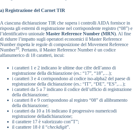
a) Registrazione del Carnet TIR
A ciascuna dichiarazione TIR che supera i controlli AIDA fornisce in
risposta gli estremi di registrazione nel corrispondente registro (“08”) e
l’identificativo unionale
Master Reference Number (MRN)
. Al fine
di ridurre l’impatto sugli operatori economici il Master Reference
Number rispetta le regole di composizione del Movement Reference
10
Number
. Pertanto, il Master Reference Number è un codice
alfanumerico di 18 caratteri, incui:
i caratteri 1 e 2 indicano le ultime due cifre dell’anno di
registrazione della dichiarazione (es.: “17”, “18”,…);
i caratteri 3 e 4 corrispondono al codice iso-alpha2 del paese di
registrazione della dichiarazione (es.: “IT”, “DE”, “ES”,…);
i caratteri da 5 a 7 indicano il codice dell’ufficio di registrazione
della dichiarazione;
i caratteri 8 e 9 corrispondono al registro “08” di allibramento
della dichiarazione;
i caratteri da 10 a 16 indicano il progressivo numericodi
registrazione delladichiarazione;
il carattere 17 è valorizzato con”T”;
il carattere 18 è il “
checkdigit
”.