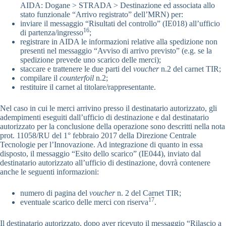
AIDA: Dogane > STRADA > Destinazione ed associata allo
stato funzionale “Arrivo registrato” dell’MRN) per:
inviare il messaggio “Risultati del controllo” (IE018) all’ufficio
16
di partenza/ingresso
;
registrare in AIDA le informazioni relative alla spedizione non
presenti nel messaggio “Avviso di arrivo previsto” (e.g. se la
spedizione prevede uno scarico delle merci);
staccare e trattenere le due parti del
voucher
n.2 del carnet TIR;
compilare il
counterfoil
n.2;
restituire il carnet al titolare/rappresentante.
Nel caso in cui le merci arrivino presso il destinatario autorizzato, gli
adempimenti eseguiti dall’ufficio di destinazione e dal destinatario
autorizzato per la conclusione della operazione sono descritti nella nota
prot. 11058/RU del 1° febbraio 2017 della Direzione Centrale
Tecnologie per l’Innovazione. Ad integrazione di quanto in essa
disposto, il messaggio “Esito dello scarico” (IE044), inviato dal
destinatario autorizzato all’ufficio di destinazione, dovrà contenere
anche le seguenti informazioni:
numero di pagina del
voucher
n. 2 del Carnet TIR;
17
eventuale scarico delle merci con riserva
.
Il destinatario autorizzato, dopo aver ricevuto il messaggio “Rilascio a