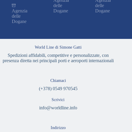
Agenzia
Agenzia
delle
delle
Agenzia
Dogane
Dogane
delle
Dogane
World Line di Simone Gatti
Spedizioni affidabili, competitive e personalizzate, con
presenza diretta nei principali porti e aeroporti internazionali
Chiamaci
(+378) 0549 970545
Scrivici
info@worldline.info
Indirizzo