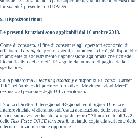
simbolo “?” presente nella parte superiore destra del menù di ciascuna
funzionalità presente in STRADA.
9. Disposizioni finali
Le presenti istruzioni sono applicabili dal 16 ottobre 2018.
Come di consueto, al fine di consentire agli operatori economici di
effettuare il
tuning
dei propri sistemi, si rammenta che è già disponibile
in ambiente di addestramento l’applicazione aggiornata che richiede
l’identificativo del carnet TIR seguito dal numero di pagina della
spedizione.
Sulla piattaforma
E-learning academy
è disponibile il corso “Carnet
TIR” nell’ambito del percorso formativo “Movimentazioni Merci”
destinato al personale degli Uffici territoriali.
I Signori Direttori Interregionali/Regionali ed il Signor Direttore
Interprovinciale vigileranno sull’esatta applicazione delle presenti
disposizioni avvalendosi dei gruppi di lavoro “Allineamento all’UCC”
delle
Task Force ONCE territoriali
, inviando copia alla scrivente delle
ulteriori istruzioni ritenute opportune.