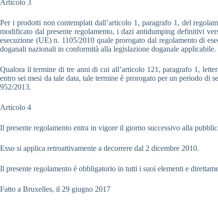
Articolo 3
Per i prodotti non contemplati dall’articolo 1, paragrafo 1, del reg
modificato dal presente regolamento, i dazi antidumping definitivi vers
esecuzione (UE) n. 1105/2010 quale prorogato dal regolamento di esecu
doganali nazionali in conformità alla legislazione doganale applicabile.
Qualora il termine di tre anni di cui all’articolo 121, paragrafo 1, let
entro sei mesi da tale data, tale termine è prorogato per un periodo di
952/2013.
Articolo 4
Il presente regolamento entra in vigore il giorno successivo alla pubbli
Esso si applica retroattivamente a decorrere dal 2 dicembre 2010.
Il presente regolamento è obbligatorio in tutti i suoi elementi e diretta
Fatto a Bruxelles, il 29 giugno 2017