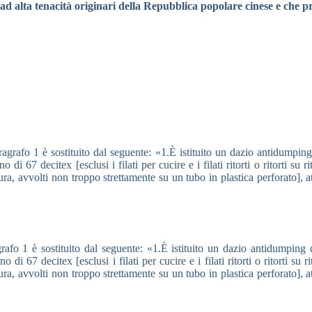
 ad alta tenacità originari della Repubblica popolare cinese e che pre
rafo 1 è sostituito dal seguente: «1.È istituito un dazio antidumping de
 67 decitex [esclusi i filati per cucire e i filati ritorti o ritorti su ri
initura, avvolti non troppo strettamente su un tubo in plastica perforat
o 1 è sostituito dal seguente: «1.È istituito un dazio antidumping defi
 67 decitex [esclusi i filati per cucire e i filati ritorti o ritorti su ri
initura, avvolti non troppo strettamente su un tubo in plastica perforat