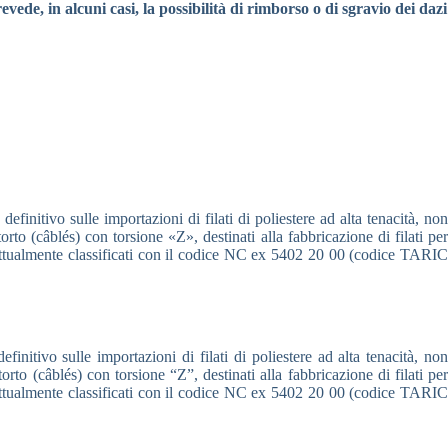
vede, in alcuni casi, la possibilità di rimborso o di sgravio dei dazi
finitivo sulle importazioni di filati di poliestere ad alta tenacità, non
torto (câblés) con torsione «Z», destinati alla fabbricazione di filati per
o], attualmente classificati con il codice NC ex 5402 20 00 (codice TARIC
nitivo sulle importazioni di filati di poliestere ad alta tenacità, non
torto (câblés) con torsione “Z”, destinati alla fabbricazione di filati per
o], attualmente classificati con il codice NC ex 5402 20 00 (codice TARIC