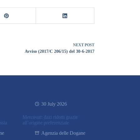
NEXT
POST
Avviso (2017/C 206/15) del 30-6-2017
30 July 2026
Mercosur: dazi ridotti grazie
ssia
all’origine preferenziale
ne
Agenzia delle Dogane