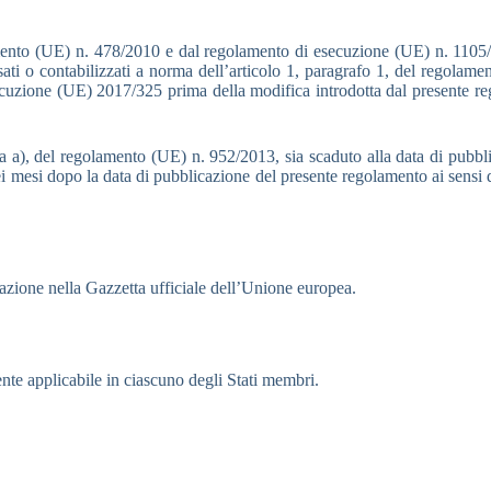
olamento (UE) n. 478/2010 e dal regolamento di esecuzione (UE) n. 11
ati o contabilizzati a norma dell’articolo 1, paragrafo 1, del regolame
zione (UE) 2017/325 prima della modifica introdotta dal presente rego
tera a), del regolamento (UE) n. 952/2013, sia scaduto alla data di pubb
 sei mesi dopo la data di pubblicazione del presente regolamento ai sen
cazione nella Gazzetta ufficiale dell’Unione europea.
mente applicabile in ciascuno degli Stati membri.