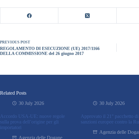
PREVIOUS
POST
REGOLAMENTO DI ESECUZIONE (UE) 2017/1166
DELLA COMMISSIONE del 26 giugno 2017
Related Posts
30 July 2026
30 July 2026
Accordo USA-UE: nuove regole
Approvato il 21° pacchetto di
sulla prova dell’origine per gli
sanzioni europee contro la Ru
importatori
Agenzia delle Doga
Agenzia delle Dogane