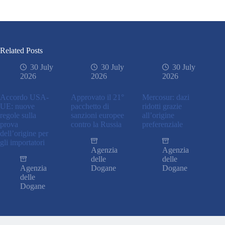
Related Posts
30 July
30 July
30 July
2026
2026
2026
Accordo USA-
Approvato il 21°
Mercosur: dazi
UE: nuove
pacchetto di
ridotti grazie
regole sulla
sanzioni europee
all’origine
prova
contro la Russia
preferenziale
dell’origine per
gli importatori
Agenzia
Agenzia
delle
delle
Agenzia
Dogane
Dogane
delle
Dogane