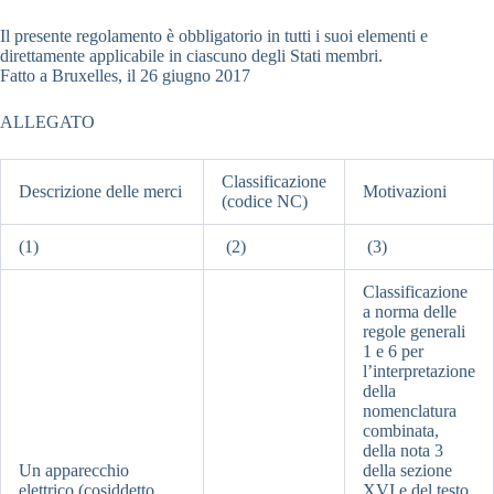
Il presente regolamento è obbligatorio in tutti i suoi elementi e
direttamente applicabile in ciascuno degli Stati membri.
Fatto a Bruxelles, il 26 giugno 2017
ALLEGATO
Classificazione
Descrizione delle merci
Motivazioni
(codice NC)
(1)
(2)
(3)
Classificazione
a norma delle
regole generali
1 e 6 per
l’interpretazione
della
nomenclatura
combinata,
della nota 3
Un apparecchio
della sezione
elettrico (cosiddetto
XVI e del testo