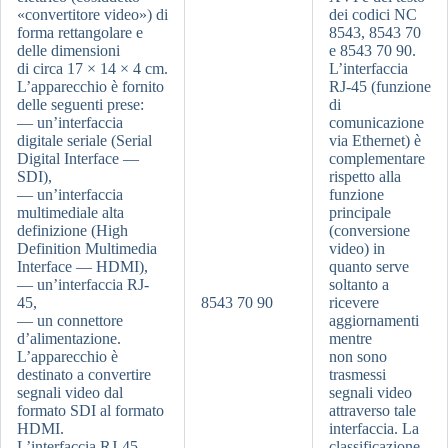
«convertitore video») di
dei codici NC
forma rettangolare e
8543, 8543 70
delle dimensioni
e 8543 70 90.
di circa 17 × 14 × 4 cm.
L’interfaccia
L’apparecchio è fornito
RJ-45 (funzione
delle seguenti prese:
di
— un’interfaccia
comunicazione
digitale seriale (Serial
via Ethernet) è
Digital Interface —
complementare
SDI),
rispetto alla
— un’interfaccia
funzione
multimediale alta
principale
definizione (High
(conversione
Definition Multimedia
video) in
Interface — HDMI),
quanto serve
— un’interfaccia RJ-
soltanto a
45,
8543 70 90
ricevere
— un connettore
aggiornamenti
d’alimentazione.
mentre
L’apparecchio è
non sono
destinato a convertire
trasmessi
segnali video dal
segnali video
formato SDI al formato
attraverso tale
HDMI.
interfaccia. La
L’interfaccia RJ-45
classificazione