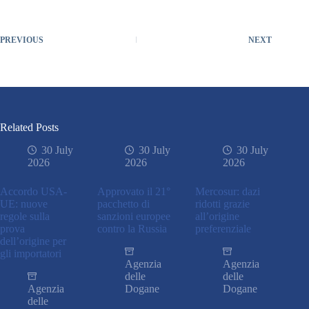
PREVIOUS
NEXT
Related Posts
30 July
30 July
30 July
2026
2026
2026
Accordo USA-
Approvato il 21°
Mercosur: dazi
UE: nuove
pacchetto di
ridotti grazie
regole sulla
sanzioni europee
all’origine
prova
contro la Russia
preferenziale
dell’origine per
gli importatori
Agenzia
Agenzia
delle
delle
Agenzia
Dogane
Dogane
delle