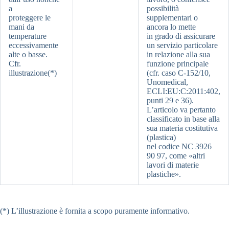
a
possibilità
proteggere le
supplementari o
mani da
ancora lo mette
temperature
in grado di assicurare
eccessivamente
un servizio particolare
alte o basse.
in relazione alla sua
Cfr.
funzione principale
illustrazione(*)
(cfr. caso C-152/10,
Unomedical,
ECLI:EU:C:2011:402,
punti 29 e 36).
L’articolo va pertanto
classificato in base alla
sua materia costitutiva
(plastica)
nel codice NC 3926
90 97, come «altri
lavori di materie
plastiche».
(*) L’illustrazione è fornita a scopo puramente informativo.