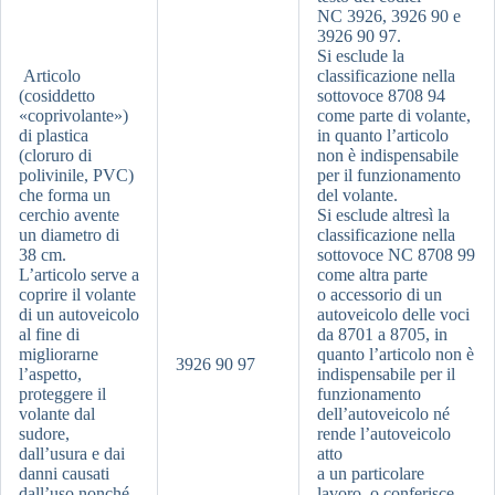
NC 3926, 3926 90 e
3926 90 97.
Si esclude la
Articolo
classificazione nella
(cosiddetto
sottovoce 8708 94
«coprivolante»)
come parte di volante,
di plastica
in quanto l’articolo
(cloruro di
non è indispensabile
polivinile, PVC)
per il funzionamento
che forma un
del volante.
cerchio avente
Si esclude altresì la
un diametro di
classificazione nella
38 cm.
sottovoce NC 8708 99
L’articolo serve a
come altra parte
coprire il volante
o accessorio di un
di un autoveicolo
autoveicolo delle voci
al fine di
da 8701 a 8705, in
migliorarne
quanto l’articolo non è
3926 90 97
l’aspetto,
indispensabile per il
proteggere il
funzionamento
volante dal
dell’autoveicolo né
sudore,
rende l’autoveicolo
dall’usura e dai
atto
danni causati
a un particolare
dall’uso nonché
lavoro, o conferisce