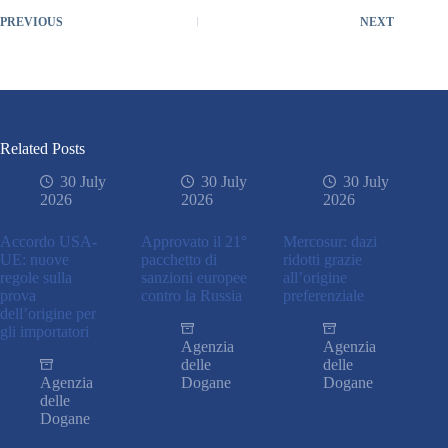
PREVIOUS
NEXT
Related Posts
30 July
30 July
30 July
2026
2026
2026
Accordo USA-
Approvato il 21°
Mercosur: dazi
UE: nuove
pacchetto di
ridotti grazie
regole sulla
sanzioni europee
all’origine
prova
contro la Russia
preferenziale
dell’origine per
gli importatori
Agenzia
Agenzia
delle
delle
Agenzia
Dogane
Dogane
delle
Dogane