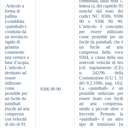
combinata, dalla nota 1,
Articolo a
lettera s), del capitolo 95
forma di
nonché dal testo dei
pallina
codici NC 9306, 9306
(cosiddetta
90 e 9306 90 90.
«paintball»)
L’articolo è concepito
costituita da
per essere utilizzato
un involucro
come proiettile per un
rigido di
fucile da paintball, che è
gelatina
un fucile ad aria
contenente
compressa della voce
una vernice a
9304, a causa della sua
base d’acqua.
notevole velocità di tiro
L’articolo è
[cfr. regolamento (CE)
destinato ad
n. 242/96 della
essere
Commissione (GU L 31
utilizzato
del 9.2.1996, pag. 16)].
come
La «paintball» è un
9306 90 90
proiettile per
proiettile utilizzato per
un fucile da
essere tirato con fucili
paintball
ad aria compressa,
(fucile ad aria
simile a piccole sfere o
compressa
freccette. Pertanto la
con velocità
«paintball» è un altro
di tiro di 91
tipo di munizioni [si