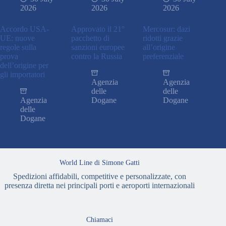
2026
2026
2026
Accordo USA-
Approvato il 21°
Mercosur: dazi
UE: nuove
pacchetto di
ridotti grazie
regole sulla
sanzioni europee
all’origine
prova
contro la Russia
preferenziale
dell’origine per
gli importatori
Agenzia
Agenzia
delle
delle
Agenzia
Dogane
Dogane
delle
Dogane
World Line di Simone Gatti
Spedizioni affidabili, competitive e personalizzate, con
presenza diretta nei principali porti e aeroporti internazionali
Chiamaci