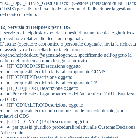
“D02_OpC_CDMS_GestFallBack” (Gestore Operazioni di Fall Back
CDMS) per attivare l’eventuale procedura di fallback per la gestione
del conto di debito.
12) Servizio di Helpdesk per CDS
Il servizio di helpdesk risponde a quesiti di natura tecnica e giuridico-
procedurale relativi alle decisioni doganali.
L’utente (operatore economico o personale doganale) invia la richiesta
di assistenza alla casella di posta elettronica
dogane.helpdesk.eu@agenziadogane.it, specificando nell’oggetto la
natura del problema come di seguito indicato:
● [IT][CD][CDMS]Descrizione oggetto
● ● per quesiti tecnici relativi al componente CDMS
● [IT][CD][TP]Descrizione oggetto
● ● per quesiti tecnici relativi al componente TP
● [IT][CD][EORI]Descrizione oggetto
● ● Per richieste di aggiornamento dell’anagrafica EORI visualizzata
dal CDS
● [IT][CD][ALTRO]Descrizione oggetto
● ● per quesiti tecnici non compresi nelle precedenti categorie
relativi al CDS
● [GP][CD][XYZ (13)]Descrizione oggetto
● ● per quesiti giuridico-procedurali relativi alle Customs Decisions
Ad esempio: