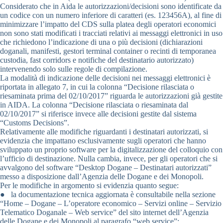
Considerato che in Aida le autorizzazioni/decisioni sono identificate da
un codice con un numero inferiore di caratteri (es. 123456A), al fine di
minimizzare l’impatto del CDS sulla platea degli operatori economici
non sono stati modificati i tracciati relativi ai messaggi elettronici in uso
che richiedono l’indicazione di una o più decisioni (dichiarazioni
doganali, manifesti, gestori terminal container o recinti di temporanea
custodia, fast corridors e notifiche del destinatario autorizzato)
intervenendo solo sulle regole di compilazione.
La modalità di indicazione delle decisioni nei messaggi elettronici è
riportata in allegato 7, in cui la colonna “Decisione rilasciata o
riesaminata prima del 02/10/2017” riguarda le autorizzazioni già gestite
in AIDA. La colonna “Decisione rilasciata o riesaminata dal
02/10/2017” si riferisce invece alle decisioni gestite dal sistema
“Customs Decisions”.
Relativamente alle modifiche riguardanti i destinatari autorizzati, si
evidenzia che impattano esclusivamente sugli operatori che hanno
sviluppato un proprio software per la digitalizzazione del colloquio con
l’ufficio di destinazione. Nulla cambia, invece, per gli operatori che si
avvalgono del software “Desktop Dogane – Destinatari autorizzati”
messo a disposizione dall’Agenzia delle Dogane e dei Monopoli.
Per le modifiche in argomento si evidenzia quanto segue:
● la documentazione tecnica aggiornata è consultabile nella sezione
“Home – Dogane – L’operatore economico – Servizi online – Servizio
Telematico Doganale – Web service” del sito internet dell’Agenzia
delle Dogane e dei Monopoli al paragrafo “web service”;