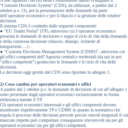
A tale riguardo i servizi della Commissione hanno sviluppato il
“Customs Decisions System” (CDS), da utilizzare, a partire dal 2
ottobre p.v. (3), per la presentazione delle domande da parte
dell’operatore economico e per il rilascio e la gestione delle relative
decisioni.
Il sistema CDS è costituito dalle seguenti componenti:
● “EU Trader Portal” (TP), attraverso cui l’operatore economico
presenta le domande di decisione e segue il ciclo di vita della domanda
e della connessa decisione (rilascio, diniego, richieste di
integrazioni….) ;
● “Customs Decisions Management System (CDMS)”, attraverso cui
gli uffici competenti dell’Agenzia centrali e territoriali (da qui in poi
“uffici competenti”) gestiscono le domande e il ciclo di vita delle
decisioni.
Le decisioni oggi gestite dal CDS sono riportate in allegato 1.
2) Cosa cambia per operatori economici e uffici
A partire dal 2 ottobre p.v. le domande di decisione di cui all’allegato 1
sono presentate dagli operatori economici esclusivamente in forma
elettronica tramite il TP.
Gli operatori economici interessati e gli uffici competenti devono
monitorare rispettivamente TP e CDMS in quanto la normativa che
regola il processo delle decisioni prevede precisi vincoli temporali il cui
mancato rispetto può comportare conseguenze sfavorevoli sia per gli
operatori economici sia per gli uffici competenti.