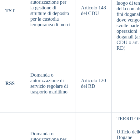
autorizzazione per
luogo di te
la gestione di
Articolo 148
della contab
TST
strutture di deposito
del CDU
fini doganal
per la custodia
dove vengo
temporanea di merci
svolte parte
operazioni
doganali (ar
CDU o art.
RD)
Domanda o
autorizzazione di
Articolo 120
RSS
servizio regolare di
del RD
trasporto marittimo
TERRITO
Ufficio dell
Domanda o
Dogane
autorizzazione per