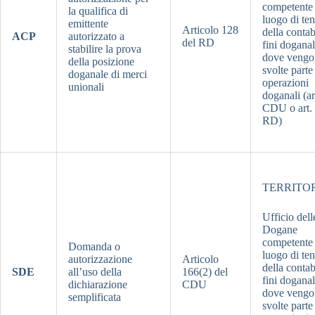
competente 
la qualifica di
luogo di te
emittente
Articolo 128
della contab
ACP
autorizzato a
del RD
fini doganal
stabilire la prova
dove vengo
della posizione
svolte parte
doganale di merci
operazioni
unionali
doganali (ar
CDU o art.
RD)
TERRITO
Ufficio dell
Dogane
competente 
Domanda o
luogo di te
autorizzazione
Articolo
della contab
SDE
all’uso della
166(2) del
fini doganal
dichiarazione
CDU
dove vengo
semplificata
svolte parte