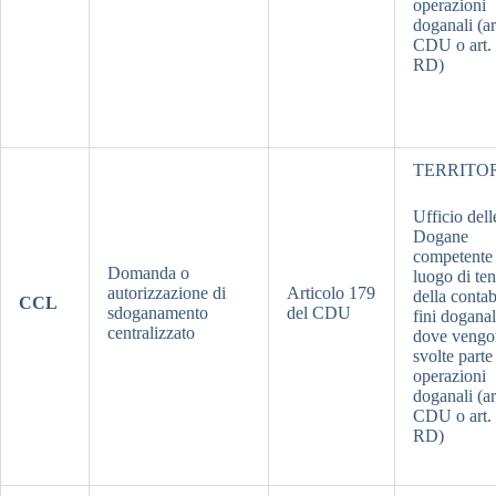
operazioni
doganali (ar
CDU o art.
RD)
TERRITO
Ufficio dell
Dogane
competente 
Domanda o
luogo di te
autorizzazione di
Articolo 179
della contab
CCL
sdoganamento
del CDU
fini doganal
centralizzato
dove vengo
svolte parte
operazioni
doganali (ar
CDU o art.
RD)