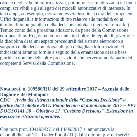
caselle degli schemi informatizzati, potranno essere utilizzati a tal fine i
campi scrivibili e gli allegati dei modelli autorizzativi di interesse. In
tali campi, ad esempio, dovranno essere inserite a cura dei competenti
Uffici doganali le informazioni di rito relative alle modalità ed ai
termini di impugnabilità della decisione adottata (“general remark”).
Tenuto conto della prossima adozione, da parte della Commissione
europea, di un Regolamento recante, tra l’altro, le regole di governo e
la disciplina di taluni aspetti procedurali del sistema elettronico a
supporto delle decisioni doganali, più dettagliate informazioni ed
indicazioni saranno fornite a seguito della emanazione di tale base
giuridica nonché delle altre precisazioni che perverranno da parte dei
competenti Servizi della Commissione.
Nota prot. n. 109580/RU del 29 settembre 2017 – Agenzia delle
Dogane e dei Monopoli
CDU – Avvio del sistema unionale delle “Customs Decisions” a
partire dal 2 ottobre 2017. Piano tecnico di automazione 2017 – PPT
DOGSO141-30 – Obiettivo 2J “Customs Decisions”. Estensione in
esercizio e istruzioni operative.
Con nota prot. 104198/RU del 14/09/2017 si annunciava la
disponibilità sull’EU Trader Portal (TP) dal 2 ottobre p.v. dei servizi