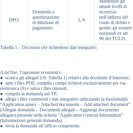
Mantenere gli
attuali livelli di
Domanda o
sicurezza
autorizzazione
nell’utilizzo del
DPO
5, 6
di dilazione di
conto di debito e
pagamento
gestire gli esoneri
nazionali ex art.
90 del TULD.
Tabella 1 – Decisioni che richiedono dati integrativi
A tal fine, l’operatore economico
● scarica gli allegati (cfr. Tabella 1) relativi alla decisione d’interesse;
● apre i files PDF, compila i campi richiesti esclusivamente per via
elettronica (9) e salva i files ottenuti;
● compila la domanda sul TP;
● allega i files contenenti i dati integrativi utilizzando la funzionalità
“Application annex – Attached documents – Add attached document”
(Allegati domanda – Documenti allegati – Aggiungi documento
allegato) presente nella scheda “Application General Information”
(Informazioni generali domanda);
● invia la domanda all’ufficio competente.