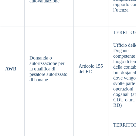
autovalutazione
rapporto co
l’utenza
TERRITO
Ufficio dell
Dogane
competente 
Domanda o
luogo di te
autorizzazione per
Articolo 155
della contab
AWB
la qualifica di
del RD
fini doganal
pesatore autorizzato
dove vengo
di banane
svolte parte
operazioni
doganali (ar
CDU o art.
RD)
TERRITO