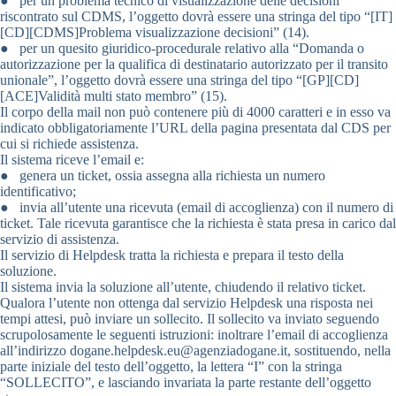
● per un problema tecnico di visualizzazione delle decisioni
riscontrato sul CDMS, l’oggetto dovrà essere una stringa del tipo “[IT]
[CD][CDMS]Problema visualizzazione decisioni” (14).
● per un quesito giuridico-procedurale relativo alla “Domanda o
autorizzazione per la qualifica di destinatario autorizzato per il transito
unionale”, l’oggetto dovrà essere una stringa del tipo “[GP][CD]
[ACE]Validità multi stato membro” (15).
Il corpo della mail non può contenere più di 4000 caratteri e in esso va
indicato obbligatoriamente l’URL della pagina presentata dal CDS per
cui si richiede assistenza.
Il sistema riceve l’email e:
● genera un ticket, ossia assegna alla richiesta un numero
identificativo;
● invia all’utente una ricevuta (email di accoglienza) con il numero di
ticket. Tale ricevuta garantisce che la richiesta è stata presa in carico dal
servizio di assistenza.
Il servizio di Helpdesk tratta la richiesta e prepara il testo della
soluzione.
Il sistema invia la soluzione all’utente, chiudendo il relativo ticket.
Qualora l’utente non ottenga dal servizio Helpdesk una risposta nei
tempi attesi, può inviare un sollecito. Il sollecito va inviato seguendo
scrupolosamente le seguenti istruzioni: inoltrare l’email di accoglienza
all’indirizzo dogane.helpdesk.eu@agenziadogane.it, sostituendo, nella
parte iniziale del testo dell’oggetto, la lettera “I” con la stringa
“SOLLECITO”, e lasciando invariata la parte restante dell’oggetto