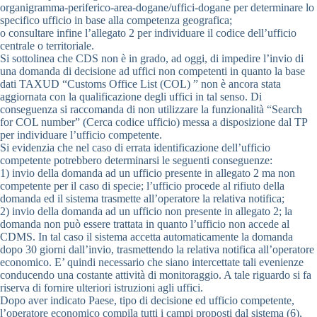
organigramma-periferico-area-dogane/uffici-dogane per determinare lo
specifico ufficio in base alla competenza geografica;
o consultare infine l’allegato 2 per individuare il codice dell’ufficio
centrale o territoriale.
Si sottolinea che CDS non è in grado, ad oggi, di impedire l’invio di
una domanda di decisione ad uffici non competenti in quanto la base
dati TAXUD “Customs Office List (COL) ” non è ancora stata
aggiornata con la qualificazione degli uffici in tal senso. Di
conseguenza si raccomanda di non utilizzare la funzionalità “Search
for COL number” (Cerca codice ufficio) messa a disposizione dal TP
per individuare l’ufficio competente.
Si evidenzia che nel caso di errata identificazione dell’ufficio
competente potrebbero determinarsi le seguenti conseguenze:
1) invio della domanda ad un ufficio presente in allegato 2 ma non
competente per il caso di specie; l’ufficio procede al rifiuto della
domanda ed il sistema trasmette all’operatore la relativa notifica;
2) invio della domanda ad un ufficio non presente in allegato 2; la
domanda non può essere trattata in quanto l’ufficio non accede al
CDMS. In tal caso il sistema accetta automaticamente la domanda
dopo 30 giorni dall’invio, trasmettendo la relativa notifica all’operatore
economico. E’ quindi necessario che siano intercettate tali evenienze
conducendo una costante attività di monitoraggio. A tale riguardo si fa
riserva di fornire ulteriori istruzioni agli uffici.
Dopo aver indicato Paese, tipo di decisione ed ufficio competente,
l’operatore economico compila tutti i campi proposti dal sistema (6),