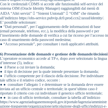
Con le credenziali CDMS si accede alle funzionalità self-service del
sistema OIM (Oracle Identity Manager) raggiungibili dal menù di
AIDA “Altri servizi”  “Sistemi Unionali”  “OIM” che rimanda
all’indirizzo https://ohs-service.pubvip.dc0.prod.ccn2.taxud/identity/.
E’ possibile selezionare:
● “Dati personali”, per l’aggiornamento delle informazioni di base
(email personale, telefono, ecc.), la modifica della password e per
l’inserimento delle domande di verifica a cui far ricorso per l’accesso in
caso di smarrimento della password medesima;
● “Accesso personale”, per consultare i ruoli applicativi attribuiti.
6) Presentazione delle domande e gestione delle domande/decisioni
L’operatore economico accede al TP e, dopo aver selezionato la lingua
d’interesse (5), indica:
● il Paese a cui inviare la domanda;
● il tipo di decisione per la quale intende presentare la domanda;
● l’ufficio competente per il rilascio della decisione. Per individuare
tale ufficio e il relativo codice, occorre :
● ● consultare l’allegato 1 e determinare se la domanda deve essere
inviata ad un ufficio centrale o territoriale; in quest’ultimo caso è
riportato il criterio con cui individuare il generico ufficio territoriale;
● ● in caso di ufficio territoriale, consultare la tabella all’indirizzo
https://www.agenziadoganemonopoli.gov.it/portale/lagenzia/amministr
azione-trasparente/organizzazione/articolazione-degli-uffici/indirizzi-e-