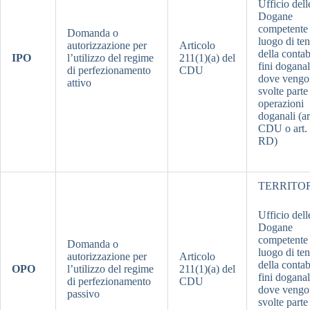
Ufficio dell
Dogane
competente 
Domanda o
luogo di te
autorizzazione per
Articolo
della contab
IPO
l’utilizzo del regime
211(1)(a) del
fini doganal
di perfezionamento
CDU
dove vengo
attivo
svolte parte
operazioni
doganali (ar
CDU o art.
RD)
TERRITO
Ufficio dell
Dogane
competente 
Domanda o
luogo di te
autorizzazione per
Articolo
della contab
OPO
l’utilizzo del regime
211(1)(a) del
fini doganal
di perfezionamento
CDU
dove vengo
passivo
svolte parte