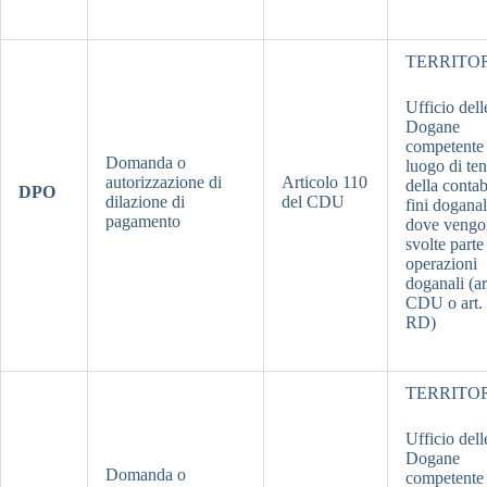
TERRITO
Ufficio dell
Dogane
competente 
Domanda o
luogo di te
autorizzazione di
Articolo 110
della contab
DPO
dilazione di
del CDU
fini doganal
pagamento
dove vengo
svolte parte
operazioni
doganali (ar
CDU o art.
RD)
TERRITO
Ufficio dell
Dogane
Domanda o
competente 