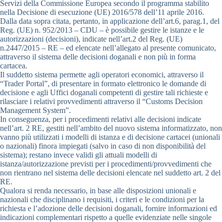
Servizi della Commissione Europea secondo il programma stabilito
nella Decisione di esecuzione (UE) 2016/578 dell’11 aprile 2016.
Dalla data sopra citata, pertanto, in applicazione dell’art.6, parag.1, del
Reg. (UE) n. 952/2013 – CDU – è possibile gestire le istanze e le
autorizzazioni (decisioni), indicate nell’art.2 del Reg. (UE)
n.2447/2015 – RE – ed elencate nell’allegato al presente comunicato,
attraverso il sistema delle decisioni doganali e non più in forma
cartacea.
Il suddetto sistema permette agli operatori economici, attraverso il
“Trader Portal”, di presentare in formato elettronico le domande di
decisione e agli Uffici doganali competenti di gestire tali richieste e
rilasciare i relativi provvedimenti attraverso il “Customs Decision
Management System”.
In conseguenza, per i procedimenti relativi alle decisioni indicate
nell’art. 2 RE, gestiti nell’ambito del nuovo sistema informatizzato, non
vanno più utilizzati i modelli di istanza e di decisione cartacei (unionali
o nazionali) finora impiegati (salvo in caso di non disponibilità del
sistema); restano invece validi gli attuali modelli di
istanza/autorizzazione previsti per i procedimenti/provvedimenti che
non rientrano nel sistema delle decisioni elencate nel suddetto art. 2 del
RE.
Qualora si renda necessario, in base alle disposizioni unionali e
nazionali che disciplinano i requisiti, i criteri e le condizioni per la
richiesta e l’adozione delle decisioni doganali, fornire informazioni ed
indicazioni complementari rispetto a quelle evidenziate nelle singole