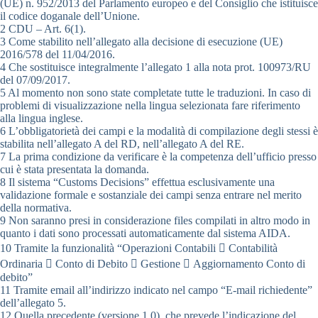
(UE) n. 952/2013 del Parlamento europeo e del Consiglio che istituisce
il codice doganale dell’Unione.
2 CDU – Art. 6(1).
3 Come stabilito nell’allegato alla decisione di esecuzione (UE)
2016/578 del 11/04/2016.
4 Che sostituisce integralmente l’allegato 1 alla nota prot. 100973/RU
del 07/09/2017.
5 Al momento non sono state completate tutte le traduzioni. In caso di
problemi di visualizzazione nella lingua selezionata fare riferimento
alla lingua inglese.
6 L’obbligatorietà dei campi e la modalità di compilazione degli stessi è
stabilita nell’allegato A del RD, nell’allegato A del RE.
7 La prima condizione da verificare è la competenza dell’ufficio presso
cui è stata presentata la domanda.
8 Il sistema “Customs Decisions” effettua esclusivamente una
validazione formale e sostanziale dei campi senza entrare nel merito
della normativa.
9 Non saranno presi in considerazione files compilati in altro modo in
quanto i dati sono processati automaticamente dal sistema AIDA.
10 Tramite la funzionalità “Operazioni Contabili  Contabilità
Ordinaria  Conto di Debito  Gestione  Aggiornamento Conto di
debito”
11 Tramite email all’indirizzo indicato nel campo “E-mail richiedente”
dell’allegato 5.
12 Quella precedente (versione 1.0), che prevede l’indicazione del