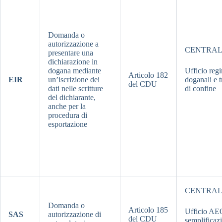
Domanda o
autorizzazione a
CENTRA
presentare una
dichiarazione in
dogana mediante
Ufficio reg
Articolo 182
EIR
un’iscrizione dei
doganali e t
del CDU
dati nelle scritture
di confine
del dichiarante,
anche per la
procedura di
esportazione
CENTRA
Domanda o
Articolo 185
Ufficio AEO
SAS
autorizzazione di
del CDU
semplificazi