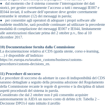
● dal momento che il sistema consente l’interrogazione dei dati
storici, per gestire correttamente l’accesso a tutti i messaggi IE007 e
IE044 inviati, il software dell’operatore deve gestire correttamente
entrambe le strutture (12) dei messaggi in parola;
● per consentire agli operatori di adeguare i propri software alle
suddette modifiche, sarà possibile continuare ad utilizzare la precedente
modalità di compilazione dei messaggi IE007 e IE044, limitatamente
alle autorizzazioni rilasciate prima del 2 ottobre p.v., fino al 10
dicembre 2017.
10) Documentazione fornita dalla Commissione
La documentazione relativa al CDS (guida utente, corso e-learning,
…) è disponibile all’indirizzo
https://ec.europa.eu/taxation_customs/business/customs-
procedures/customs-decisions_en.
11) Procedure di soccorso
Le procedure di soccorso da adottare in caso di indisponibilità del CDS
saranno dettagliate a seguito della prossima adozione del Regolamento
della Commissione recante le regole di governo e la disciplina di taluni
aspetti procedurali del sistema in parola.
Considerato che dal 2 ottobre non è più consentito acquisire
autonomamente in AIDA un nuovo conto di debito (cfr. Tabella 2 –
Decisione DPO) è stato istituito il profilo