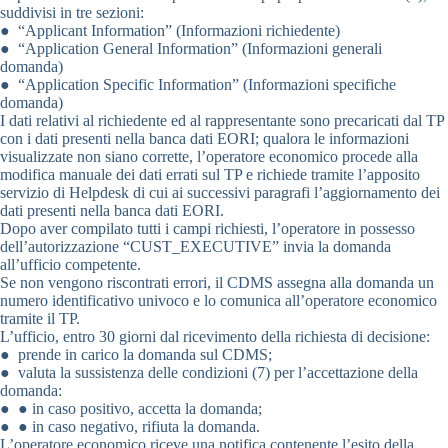
suddivisi in tre sezioni:
● “Applicant Information” (Informazioni richiedente)
● “Application General Information” (Informazioni generali
domanda)
● “Application Specific Information” (Informazioni specifiche
domanda)
I dati relativi al richiedente ed al rappresentante sono precaricati dal TP
con i dati presenti nella banca dati EORI; qualora le informazioni
visualizzate non siano corrette, l’operatore economico procede alla
modifica manuale dei dati errati sul TP e richiede tramite l’apposito
servizio di Helpdesk di cui ai successivi paragrafi l’aggiornamento dei
dati presenti nella banca dati EORI.
Dopo aver compilato tutti i campi richiesti, l’operatore in possesso
dell’autorizzazione “CUST_EXECUTIVE” invia la domanda
all’ufficio competente.
Se non vengono riscontrati errori, il CDMS assegna alla domanda un
numero identificativo univoco e lo comunica all’operatore economico
tramite il TP.
L’ufficio, entro 30 giorni dal ricevimento della richiesta di decisione:
● prende in carico la domanda sul CDMS;
● valuta la sussistenza delle condizioni (7) per l’accettazione della
domanda:
● ● in caso positivo, accetta la domanda;
● ● in caso negativo, rifiuta la domanda.
L’operatore economico riceve una notifica contenente l’esito della