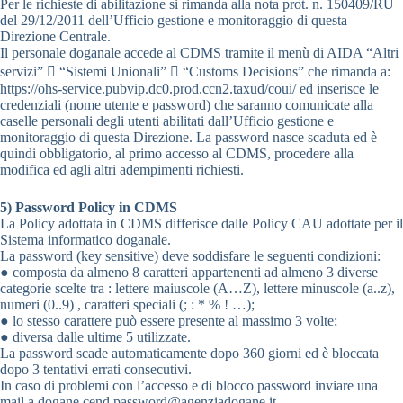
Per le richieste di abilitazione si rimanda alla nota prot. n. 150409/RU
del 29/12/2011 dell’Ufficio gestione e monitoraggio di questa
Direzione Centrale.
Il personale doganale accede al CDMS tramite il menù di AIDA “Altri
servizi”  “Sistemi Unionali”  “Customs Decisions” che rimanda a:
https://ohs-service.pubvip.dc0.prod.ccn2.taxud/coui/ ed inserisce le
credenziali (nome utente e password) che saranno comunicate alla
caselle personali degli utenti abilitati dall’Ufficio gestione e
monitoraggio di questa Direzione. La password nasce scaduta ed è
quindi obbligatorio, al primo accesso al CDMS, procedere alla
modifica ed agli altri adempimenti richiesti.
5) Password Policy in CDMS
La Policy adottata in CDMS differisce dalle Policy CAU adottate per il
Sistema informatico doganale.
La password (key sensitive) deve soddisfare le seguenti condizioni:
● composta da almeno 8 caratteri appartenenti ad almeno 3 diverse
categorie scelte tra : lettere maiuscole (A…Z), lettere minuscole (a..z),
numeri (0..9) , caratteri speciali (; : * % ! …);
● lo stesso carattere può essere presente al massimo 3 volte;
● diversa dalle ultime 5 utilizzate.
La password scade automaticamente dopo 360 giorni ed è bloccata
dopo 3 tentativi errati consecutivi.
In caso di problemi con l’accesso e di blocco password inviare una
mail a dogane.cend.password@agenziadogane.it.