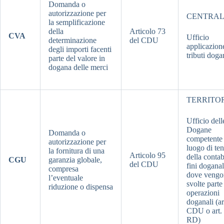
Domanda o
autorizzazione per
CENTRA
la semplificazione
della
Articolo 73
CVA
Ufficio
determinazione
del CDU
applicazion
degli importi facenti
tributi doga
parte del valore in
dogana delle merci
TERRITO
Ufficio dell
Dogane
Domanda o
competente 
autorizzazione per
luogo di te
la fornitura di una
Articolo 95
della contab
CGU
garanzia globale,
del CDU
fini doganal
compresa
dove vengo
l’eventuale
svolte parte
riduzione o dispensa
operazioni
doganali (ar
CDU o art.
RD)