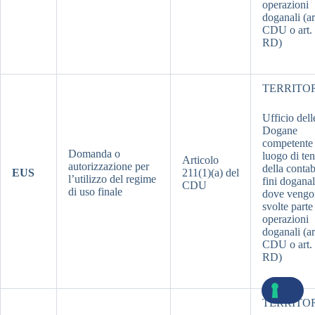
operazioni
doganali (ar
CDU o art.
RD)
TERRITO
Ufficio dell
Dogane
competente 
Domanda o
luogo di te
Articolo
autorizzazione per
della contab
EUS
211(1)(a) del
l’utilizzo del regime
fini doganal
CDU
di uso finale
dove vengo
svolte parte
operazioni
doganali (ar
CDU o art.
RD)
TERRITO